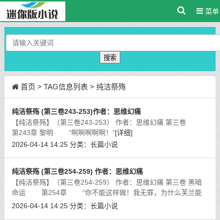
菜单
搜索
首页
> TAG信息列表 > 纯洁祭殇
纯洁祭殇 (第三卷243-253)作者：思维幻痛
【纯洁祭殇】（第三卷243-253） 作者：思维幻痛 第三卷
第243章 黎明 “啊啊啊啊啊！”
[详细]
2026-04-14 14:25
分类：
长篇小说
纯洁祭殇 (第三卷254-259) 作者：思维幻痛
【纯洁祭殇】（第三卷254-259） 作者：思维幻痛 第三卷 黑暗
命运 第254章 “你不能这样做！我无罪，为什么芙兰能
当摄政，我在外孤身打拼，回来后力拼霍林斯，受尽折辱，这都
2026-04-14 14:25
分类：
长篇小说
是为了教国，难道你成家立业、为
[详细]