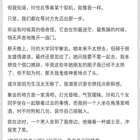
但我知道，玲也在等着某个契机，就像我一样。
只是，我们都在等对方先迈出那一步。
命运有时候真的很奇怪，它会在你最迷茫、最焦躁的时候，
悄无声息地推开一扇门。
那天晚上，玲的大学同学聚会。她本来不太想去，但碍于朋
友盛情邀请，最终还是答应了。她问我要不要一起去，我本
想找个借口推辞，毕竟这些年她朋友的圈子我已经不太熟
了，但不知为何，那天我鬼使神差地点了头。
或许是因为生活太无聊了，我潜意识里也想找点新鲜感。
聚会的地方是一家清吧，灯光昏暗，气氛暧昧。玲和几个女
同学坐在一起聊着过去的事情，而我则一个人坐在角落里喝
酒，时不时附和几句，装作自己很融入。
就在这时，一个男人坐到了我旁边，他端着一杯威士忌，冲
我笑了笑。