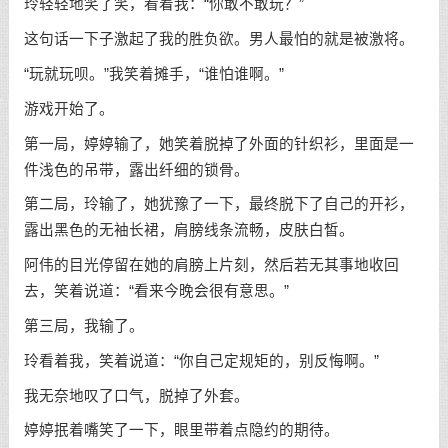
玲轻轻地笑了笑，看着我：“你敢不敢玩？”
这句话一下子激起了我的胜负欲。男人最怕的就是被激将。
“玩就玩呗。”我笑着摊手，“谁怕谁啊。”
游戏开始了。
第一局，婷婷输了，她笑着脱掉了外面的针织衫，里面是一
件浅色的吊带，露出纤细的锁骨。
第二局，玲输了，她犹豫了一下，最终脱下了自己的开衫，
露出黑色的无袖长裙，肩膀线条流畅，皮肤白皙。
阿伟的目光停留在她的肩膀上片刻，然后若无其事地收回
去，笑着说道：“看来今晚会很有意思。”
第三局，我输了。
玲看着我，笑着说道：“你自己定规矩的，别反悔啊。”
我无奈地叹了口气，脱掉了外套。
婷婷抿着嘴笑了一下，眼里带着点隐约的期待。