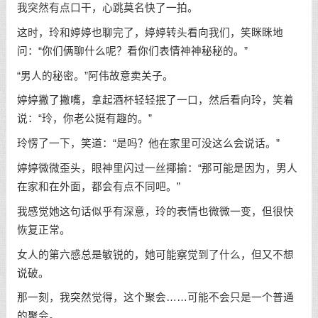
我突然有点口干，心跳莫名快了一拍。
这时，玲和婷婷也聊完了，婷婷转头看向我们，笑眯眯地
问：“你们俩聊什么呢？看你们表情神神秘秘的。”
“男人的秘密。”阿伟故意卖关子。
婷婷撇了撇嘴，拿起酒杯轻轻抿了一口，然后看向玲，笑着
说：“玲，你老公挺有趣的。”
玲愣了一下，笑道：“是吗？他在家里可没这么会说话。”
婷婷微微歪头，眼神里闪过一丝揶揄：“那可能是因为，男人
在家和在外面，都会有点不同吧。”
我感觉她这句话似乎有深意，玲的表情也微微一变，但很快
恢复正常。
女人的第六感总是敏锐的，她可能察觉到了什么，但又不想
说破。
那一刻，我突然觉得，这个聚会……可能不会只是一个普通
的聚会。