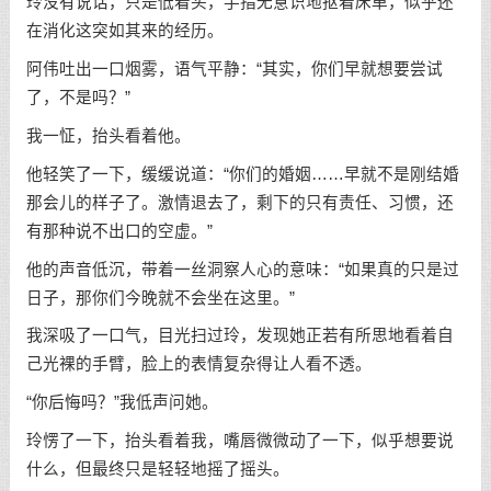
玲没有说话，只是低着头，手指无意识地抠着床单，似乎还
在消化这突如其来的经历。
阿伟吐出一口烟雾，语气平静：“其实，你们早就想要尝试
了，不是吗？”
我一怔，抬头看着他。
他轻笑了一下，缓缓说道：“你们的婚姻……早就不是刚结婚
那会儿的样子了。激情退去了，剩下的只有责任、习惯，还
有那种说不出口的空虚。”
他的声音低沉，带着一丝洞察人心的意味：“如果真的只是过
日子，那你们今晚就不会坐在这里。”
我深吸了一口气，目光扫过玲，发现她正若有所思地看着自
己光裸的手臂，脸上的表情复杂得让人看不透。
“你后悔吗？”我低声问她。
玲愣了一下，抬头看着我，嘴唇微微动了一下，似乎想要说
什么，但最终只是轻轻地摇了摇头。