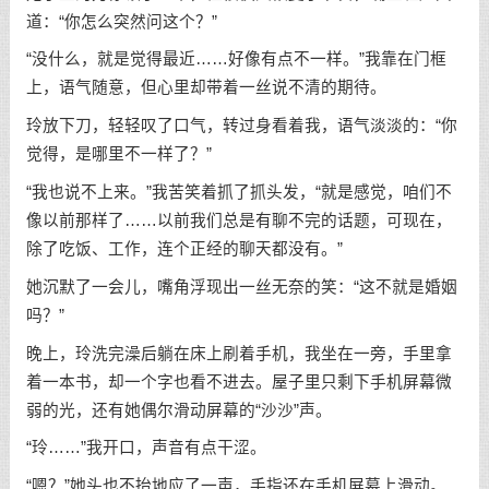
道：“你怎么突然问这个？”
“没什么，就是觉得最近……好像有点不一样。”我靠在门框
上，语气随意，但心里却带着一丝说不清的期待。
玲放下刀，轻轻叹了口气，转过身看着我，语气淡淡的：“你
觉得，是哪里不一样了？”
“我也说不上来。”我苦笑着抓了抓头发，“就是感觉，咱们不
像以前那样了……以前我们总是有聊不完的话题，可现在，
除了吃饭、工作，连个正经的聊天都没有。”
她沉默了一会儿，嘴角浮现出一丝无奈的笑：“这不就是婚姻
吗？”
晚上，玲洗完澡后躺在床上刷着手机，我坐在一旁，手里拿
着一本书，却一个字也看不进去。屋子里只剩下手机屏幕微
弱的光，还有她偶尔滑动屏幕的“沙沙”声。
“玲……”我开口，声音有点干涩。
“嗯？”她头也不抬地应了一声，手指还在手机屏幕上滑动。