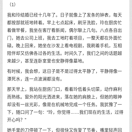
（1）
我和玲结婚已经十几年了。日子就像上了发条的钟表，每天
都按部就班地转着。早上七点起床，刷牙洗脸，玲在厨房忙
着做早餐，我坐在客厅看新闻，偶尔聊上几句。八点各自出
门，她去公司上班，我去工地盯着项目，一整天都在外面忙
碌。晚上回来，她坐在沙发上看电视剧，我刷着手机，互相
陪伴却又仿佛各过各的生活。时间久了，我们之间的话题越
来越少，甚至连卧室里也安静得像墓地。
有时候，我会想，这日子是不是过得太平静了，平静得像一
潭死水，连一点波澜都没有。
那天早上，我站在厨房门口，看着玲低着头切菜，动作麻利
而熟练。窗外的阳光洒进来，落在她的肩膀上，但她的眼神
却没有一丝光彩，像是在机械地完成一个任务。我犹豫了一
下，随口问了一句：“玲，你觉得……我们现在的生活，过得
开心吗？”
她手里的刀停顿了一下，但很快又恢复了节奏，嘴里轻声回