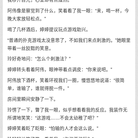
我移开目光，心里却有点燥热。
阿伟像是察觉到了什么，笑着看了我一眼：“来，喝一杯，今
晚大家放轻松点。”
喝了几杯酒后，婷婷提议玩点游戏助兴。
“普通的扑克游戏太没意思了，不如我们来点刺激的。”她眼里
带着一丝狡黠的笑意。
玲好奇地问：“怎么个刺激法？”
婷婷转头看着阿伟，眼神带着点调皮：“你来说吧。”
阿伟放下酒杯，笑着环视我们一圈，慢悠悠地说道：“很简
单，谁输了，谁就得脱一件。”
房间里瞬间安静了一下。
玲愣了一下，瞥了我一眼，似乎想看看我的反应。我装作无
所谓地笑笑：“这游戏……不会太幼稚了吧？”
婷婷笑着眨了眨眼：“怕输的人才会这么说。”