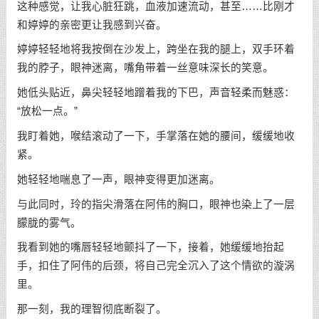
这种感觉，让我心脏狂跳，血液加速流动，甚至……比刚才
和婷婷的亲密更让我感到兴奋。
婷婷轻轻地将我按倒在沙发上，跨坐在我的腿上，双手环着
我的脖子，眼神迷离，嘴角带着一丝意味深长的笑意。
她低头贴近，鼻尖轻轻地蹭着我的下巴，声音轻柔而魅惑：
“放松一点。”
我盯着她，喉结滚动了一下，手掌落在她的腰间，缓缓地收
紧。
她轻轻地喘息了一声，眼神变得更加迷离。
与此同时，玲的指尖滑落在阿伟的胸口，眼神也染上了一层
朦胧的雾气。
我看到她的嘴唇轻轻地颤抖了一下，接着，她缓缓地抬起
手，扣住了阿伟的后颈，将自己完全沉入了这个情欲的漩涡
里。
那一刻，我的理智彻底断裂了。