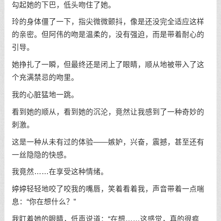
勾起她的下巴，低头吻住了她。
玲的身体僵了一下，指尖微微颤抖，像是还没完全适应这样
的亲密。但阿伟的吻是温柔的，没有强迫，而是带着耐心的
引导。
她挣扎了一瞬，但最终还是闭上了眼睛，顺从地被带入了这
个充满禁忌的吻里。
我的心脏猛地一跳。
看到她的顺从，看到她的沉沦，竟然让我感到了一种奇妙的
刺激。
这是一种从未有过的体验——嫉妒，兴奋，震撼，甚至还有
一丝隐隐的快感。
我竟然……在享受这种情绪。
婷婷轻轻地咬了咬我的嘴唇，笑着看着我，声音带着一点喘
息：“你在想什么？”
我盯着她的眼睛，低声说道：“在想……这感觉，真的很疯