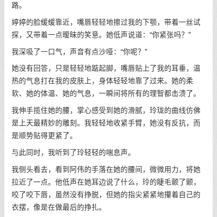
路。
婷婷的脸缓缓靠近，嘴唇轻轻地擦过我的下颚，带着一丝试
探，又带着一点暧昧的笑意。她低声说道：“你紧张吗？”
我深吸了一口气，声音有点沙哑：“你呢？”
她没有回答，只是轻轻地踮起脚，嘴唇贴上了我的耳垂，温
热的气息打在我的皮肤上，身体轻轻地靠了过来。她的柔
软、她的体温、她的气息，一瞬间将所有的理智都击溃了。
我伸手揽住她的腰，掌心感受到她的滑腻，玲珑的曲线仿佛
是上天最精妙的雕刻。我轻轻地收紧手臂，她没有反抗，而
是顺势贴得更紧了。
与此同时，我听到了玲轻轻的喘息声。
我侧头看去，看到阿伟的手落在她的腰间，微微用力，将她
拉近了一点。他低声在她耳边说了什么，玲的睫毛颤了颤，
咬了咬下唇，虽然没有挣脱，但她的指尖紧紧地攥着自己的
衣摆，像是在做最后的挣扎。