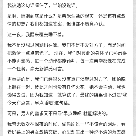
我被她这句话噎住了，半晌没说话。
是啊，婚姻到底是什么？是柴米油盐的现实，还是该有点激
情的幻想？我们都知道答案，但谁都不愿意承认。
这一夜，我翻来覆去睡不着。
我不是没想过问题出在哪。我们不是不爱对方了，而是时间
把激情一点点磨光了。 现在，我们对彼此的身体早已熟悉得
不能再熟悉，每一个动作都能预判，每一次亲吻都像在完成
一个任务，毫无新鲜感可言。
更重要的是，我们已经很久没有真正渴望过对方了。哪怕晚
上躺在一起，彼此之间也没有任何火花。她不会主动，我也
懒得去试，因为我知道，就算试了，最终的结果也不过是“我
今天有点累，早点睡吧”这句话。
可是，男人的需求又不是靠“早点睡吧”就能解决的。
我曾无数次在深夜的时候，偷偷刷过一些不该看的网站，看
着屏幕上的男女激情交缠，心里却生出一种说不清的落差感