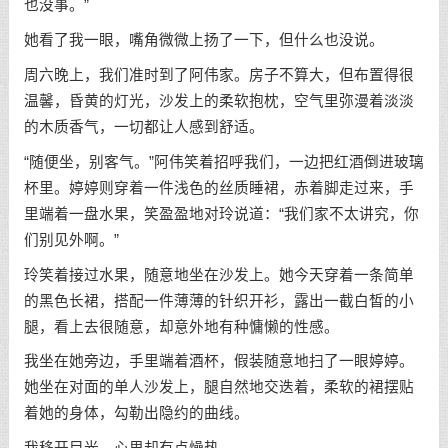
也没事。”
她看了我一眼，嘴角微微上扬了一下，但什么也没说。
周六晚上，我们准时到了阿伟家。房子不算大，但布置得很
温馨，昏黄的灯光，沙发上的柔软抱枕，空气里弥漫着淡淡
的木质香气，一切都让人感到舒适。
“随便坐，别客气。”阿伟笑着招呼我们，一边把红酒倒进玻璃
杯里。婷婷则穿着一件浅色的丝质睡裙，赤着脚走过来，手
里端着一盘水果，笑盈盈地对玲说道：“我们家不太讲究，你
们别见外啊。”
玲笑着接过水果，随意地坐在沙发上。她今天穿着一条简单
的黑色长裙，搭配一件薄薄的针织开衫，露出一截白皙的小
腿，看上去很随意，却意外地有种慵懒的性感。
我坐在她旁边，手里端着酒杯，假装随意地扫了一眼婷婷。
她坐在对面的单人沙发上，腿自然地交迭着，柔软的裙摆贴
着她的身体，勾勒出隐约的曲线。