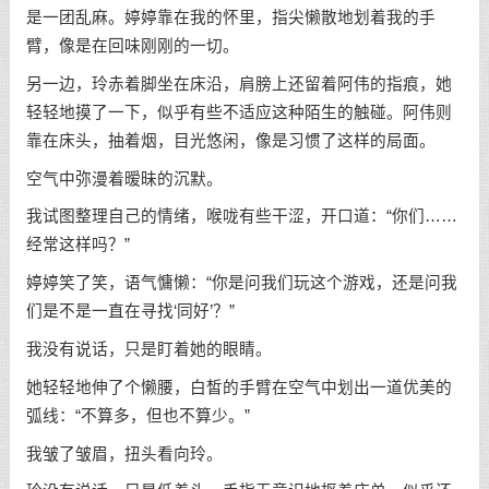
是一团乱麻。婷婷靠在我的怀里，指尖懒散地划着我的手
臂，像是在回味刚刚的一切。
另一边，玲赤着脚坐在床沿，肩膀上还留着阿伟的指痕，她
轻轻地摸了一下，似乎有些不适应这种陌生的触碰。阿伟则
靠在床头，抽着烟，目光悠闲，像是习惯了这样的局面。
空气中弥漫着暧昧的沉默。
我试图整理自己的情绪，喉咙有些干涩，开口道：“你们……
经常这样吗？”
婷婷笑了笑，语气慵懒：“你是问我们玩这个游戏，还是问我
们是不是一直在寻找‘同好’？”
我没有说话，只是盯着她的眼睛。
她轻轻地伸了个懒腰，白皙的手臂在空气中划出一道优美的
弧线：“不算多，但也不算少。”
我皱了皱眉，扭头看向玲。