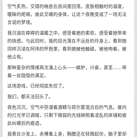
空气炙热，交错的喘息在房间里回荡，皮肤相触时的温度，
暧昧的呢喃，彼此交缠的身体，让这个夜晚变成了一场无法
言说的梦境。
我沉溺在婷婷的温暖之中，感受着她的柔软，感受着她带来
的快感。与此同时，我的目光落在不远处的玲身上，看到她
同样沉浸在阿伟的怀抱里，看到她被他触碰，被他吻着，被
他占有。
那种复杂的情绪再次涌上心头——嫉妒，兴奋，甚至……带
着一丝隐隐的满足。
这场游戏，已经彻底失控了。
我们，都无法回头了。
夜色沉沉，空气中弥漫着酒精与荷尔蒙混合后的气息。屋内
的灯光早已调暗，只剩下微弱的光线映照着凌乱的床铺和彼
此纠缠后的痕迹。
我靠在沙发上，赤裸着上身，胸膛还在轻微起伏，脑子里却