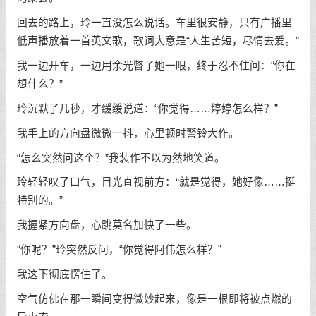
回去的路上，玲一直没怎么说话。车里很安静，只有广播里
低声播放着一首英文歌，歌词大意是“人生苦短，尽情去爱。”
我一边开车，一边用余光瞥了她一眼，终于忍不住问：“你在
想什么？”
玲沉默了几秒，才缓缓说道：“你觉得……婷婷怎么样？”
我手上的方向盘微微一抖，心里顿时警铃大作。
“怎么突然问这个？”我装作不以为然地笑道。
玲轻轻叹了口气，目光直视前方：“就是觉得，她好像……挺
特别的。”
我握紧方向盘，心跳莫名加快了一些。
“你呢？”玲突然反问，“你觉得阿伟怎么样？”
我这下彻底愣住了。
空气仿佛在那一瞬间变得微妙起来，像是一根即将被点燃的