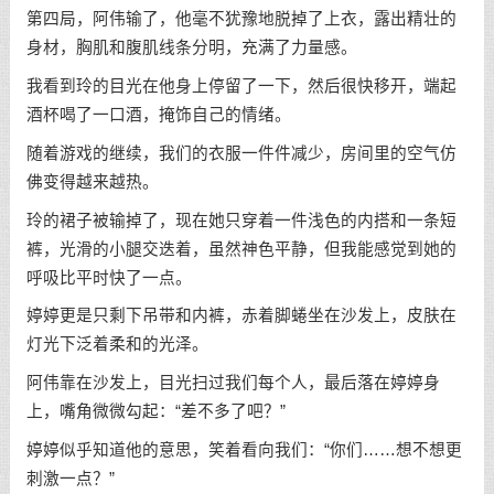
第四局，阿伟输了，他毫不犹豫地脱掉了上衣，露出精壮的
身材，胸肌和腹肌线条分明，充满了力量感。
我看到玲的目光在他身上停留了一下，然后很快移开，端起
酒杯喝了一口酒，掩饰自己的情绪。
随着游戏的继续，我们的衣服一件件减少，房间里的空气仿
佛变得越来越热。
玲的裙子被输掉了，现在她只穿着一件浅色的内搭和一条短
裤，光滑的小腿交迭着，虽然神色平静，但我能感觉到她的
呼吸比平时快了一点。
婷婷更是只剩下吊带和内裤，赤着脚蜷坐在沙发上，皮肤在
灯光下泛着柔和的光泽。
阿伟靠在沙发上，目光扫过我们每个人，最后落在婷婷身
上，嘴角微微勾起：“差不多了吧？”
婷婷似乎知道他的意思，笑着看向我们：“你们……想不想更
刺激一点？”