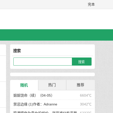
完本
搜索
热门
推荐
随机
姐姐饶命（续）（04-05）
6604℃
禁忌边缘 (1)作者：Adranne
3042℃