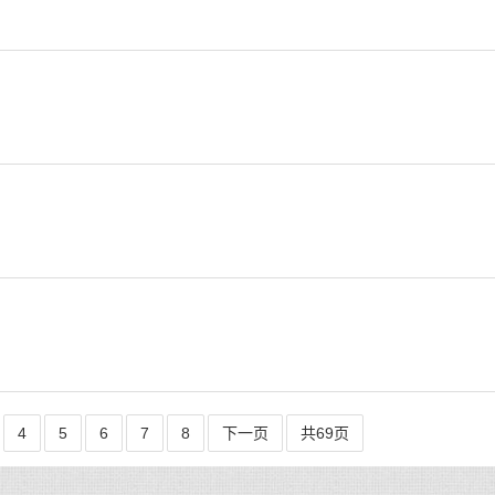
4
5
6
7
8
下一页
共69页