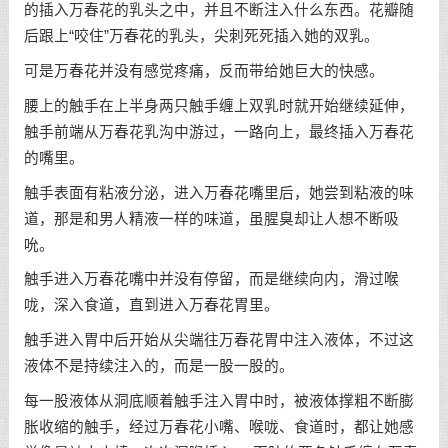
的插入万春花的乳头之中，并且不断注入什么东西。花瓣随
后跟上“咬住”万春花的乳头，尖刺死死插入她的双乳。
可是万春花并没有感觉疼痛，反而带给她巨大的快感。
腰上的触手在上半身两只触手缠上双乳时就开始继续延伸，
触手前端从万春花乳沟中游过，一路向上，最终插入万春花
的嘴里。
触手表面有粘液分泌，进入万春花嘴里后，她尝到粘液的味
道，那是和男人精液一样的味道，虽腥臭却让人想不断吸
吮。
触手进入万春花嘴中并没有停留，而是继续向内，滑过喉
咙，深入食道，直到进入万春花胃里。
触手进入胃中后开始从尖端往万春花胃中注入液体，不过这
液体不是持续注入的，而是一股一股的。
每一股液体从洞底顺着触手注入胃中时，被液体撑粗不断膨
胀收缩的触手，经过万春花小嘴、喉咙、食道时，都让她感