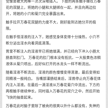
觉像是被大肉棒一次次深喉插入。 下肢的两条触手缠在万春
花的双腿上，将她的小腿和大腿绑在一起，并且向两边拉
开，将她的小穴和菊穴完全暴露出来。
触手拉开万春花双腿的力度不大，刚好能到达她分开的极
限。
在触手怪淫液的注入下，她感觉身体变得十分燥热，小穴不
断分泌出淫水向着洞底滴落。
胃里不断注入的淫液早已将她填满，并已经向下冲入小肠大
肠直到肛门。 万春花的肛门根本没有抵抗，一大股黄色浓稠
液体从菊穴喷出，后好似打开的水龙头一样不断流出。
随着淫液不断流出，淫液的颜色慢慢变得清澈，最后变得如
同精液一般纯白。 当嘴部灌肠结束后，淫兽停止向万春花体
内注入淫液。在最后一滴淫液从万春花菊穴中流出，下方的
两根触手继续伸长，同时插入万春花的双穴之中，然后开始
飞快的抽查起来。
万春花此时脑子里除了被肏的很爽以外什么都没有，失神的