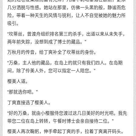
几分洒脱与性感。她站在那里，仿佛一头黑豹般，静谧而危
险，带着一种天生的风情与锐利，让人不自觉被她的魅力所
吸引。
“坎蒂丝，曾渡舟组织排名第三的杀手，出道以来从未失手，
两年前失踪，没想到成了博士的藏品。”
万秋月的传音，给丁爽补全了坎蒂丝的身份。
“万桑，主人他的藏品，在岛上的就只有我们四人。在岛期
间，除了伶美人外，您可以指定一人陪您。”
樱美人道。
“那就选你吧。”
丁爽直接选了樱美人。
“好的万桑，就由小樱服侍您渡过这几日美好的时光吧。我先
带您二位在岛上转转，午餐时博士会亲自接待二位。”
樱美人再次鞠躬，伸手牵起丁爽的手，拉着丁爽离开码头。