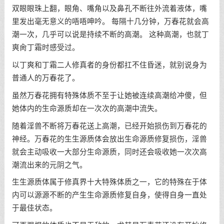
双眼眼珠上翻，眼角、嘴角以及鼻孔不断往外流着液体，嘴
里发出毫无意义的唔唔呻吟。 每隔十几分钟，万春花就会高
潮一次，几乎可以说是持续不断的高潮。 这种高潮，也就丁
爽肏丁霜时感受过。
以丁爽和丁霜二人修真者的身份都扛不住昏迷，就别说身为
普通人的万春花了。
虽然万春花拥有特殊体质不至于让她被连续高潮给冲傻，但
她体内的生命源质却在一次次的高潮中流失。
随着淫兽不断将万春花送上高潮，已经开始损伤到万春花的
神经。万春花的生生源质体会放出生命源质修复损伤，淫兽
就会主动吸收一大部分生命源质，同时还会吸收她一次次高
潮流出来的元阴之气。
生生源质体属于修真界十大特殊体质之一，它的特殊在于体
内可以源源不断的产生生命源质修复自身，使得自身一直处
于最佳状态。