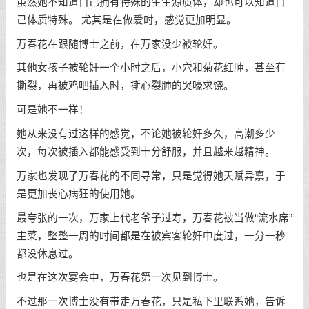
虽然她不知道自己拥有特殊的生生源质体，却也可以知道自
己体质特殊。 尤其是在做爱时，感觉更加明显。
万春花在跟随博士之前，在万家没少被轮奸。
其他女孩子被轮奸一个小时之后，小穴和菊花红肿，甚至有
撕裂，再被鸡吧插入时，撕心裂肺的哭嚎求饶。
可是她不一样！
她从来没有过这样的感觉，不论她被轮奸多久，高潮多少
次，每次被插入都能感受到十分舒服，并且越来越精神。
万家也发现了万春花的不同寻常，只是觉得她天赋异禀，于
是更加丧心病狂的使用她。
最夸张的一次，万家上代老爷子过寿，万春花被当做“流水席”
主菜，整整一周的时间都是在被宾客轮奸中度过，一分一秒
都没休息过。
也是在这次宴会中，万春花第一次见到博士。
不过那一次博士没有带走万春花，只是私下里联系她，告诉