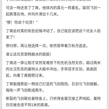
可这一吻还苦了丁爽，他体内的真元一阵紊乱，联同飞剑一
起跌落在地，并向外滑出十几米。
“擦！你这个坑货！”
丁爽此时真的有些后悔冲动了，自己就应该把这个坑女人给
卖了！
想归想，再让他选择一次，依然是带着万秋月逃走。
谁让这坑货是韩融冰的姐姐！
丁爽这一摔让刚才突然发难抢下的先机当然无存，超过两米
的壮汉形态的基特从大殿中冲出，手举双手巨剑，高高跃
起，向着丁爽跳劈过来。
丁爽勉强祭起一柄自己打造的飞剑阻挡，巨剑与飞剑接触，
嗡吱一声飞剑断成两半。
断裂的飞剑砸在基特身上，只听得金属交接之声响起，基特
仅仅被击退不到1米的距离。