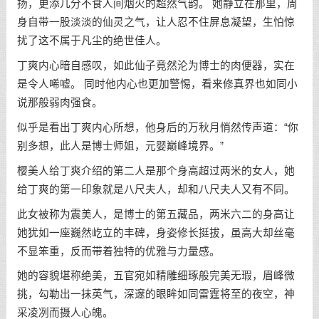
扬，更添几分不食人间烟火的超然气韵。 她静立在那里，周
身自带一股淡淡的仙灵之气，让人忍不住屏息凝望，生怕惊
扰了这不属于凡尘的绝世佳人。
丁爽内心暗自感叹，如此仙子竟然沦为博士的肉便器，实在
是令人唏嘘。 同时他内心也更加警惕，看来修真界也如同小
说那般弱肉强食。
似乎是看出丁爽内心所想，他身后的万秋月悄然传声道：“你
别多想，此人是博士师姐，元婴巅峰境界。”
樱美人给丁爽介绍的第二人是那个身高超过两米的女人，她
给丁爽的第一印象就是八尺夫人，却和八尺夫人又有不同。
此女被称为震美人，是博士的第五藏品，两米六二的身高让
她犹如一座巍然屹立的丰碑，身姿修长挺拔，虽高大却丝毫
不显笨重，反而带着独特的优雅与力量感。
她的容貌堪称绝美，五官宛如精雕细琢般完美无瑕，眉峰微
挑，勾勒出一抹英气，深邃的眼眸如同雷霆将至的夜空，神
采凌冽而摄人心魄。