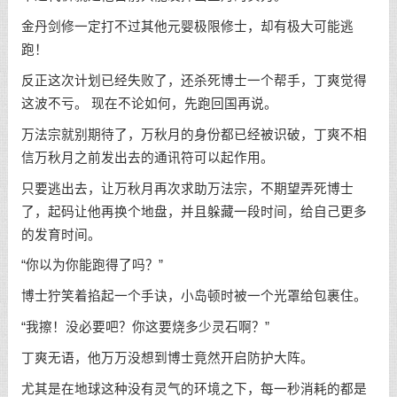
金丹剑修一定打不过其他元婴极限修士，却有极大可能逃
跑！
反正这次计划已经失败了，还杀死博士一个帮手，丁爽觉得
这波不亏。 现在不论如何，先跑回国再说。
万法宗就别期待了，万秋月的身份都已经被识破，丁爽不相
信万秋月之前发出去的通讯符可以起作用。
只要逃出去，让万秋月再次求助万法宗，不期望弄死博士
了，起码让他再换个地盘，并且躲藏一段时间，给自己更多
的发育时间。
“你以为你能跑得了吗？”
博士狞笑着掐起一个手诀，小岛顿时被一个光罩给包裹住。
“我擦！没必要吧？你这要烧多少灵石啊？”
丁爽无语，他万万没想到博士竟然开启防护大阵。
尤其是在地球这种没有灵气的环境之下，每一秒消耗的都是