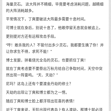
海量灵石。 这大阵并不精细，毕竟要考虑消耗问题，越精细
的大阵消耗越多。
平常情况下，丁爽要破这大阵最多需要十息时间。
可博士就在身后，别说十息了，他敢停留无息就会被追上。
更别提对方还有远程攻击手段。
“哼！敢杀我的人？不管付出多少灵石，我都要生擒了你！并
让你求生不得，求死不能！”
博士发狠，拼着烧光全岛的灵石，也要抓住丁爽！
就在丁爽考虑要不要祭出万秋月给自己争取时间，天空中突
然出现一阵雷鸣。 “天、天劫？”
尼玛？这岛上还有个要渡金丹劫的修士？
天劫的出现让丁爽和博士都为之一愣。
随后丁爽和博士脸上都浮现出狂喜的表情！
对于丁爽来说，天阶出现代表岛上有人渡劫，那博士就必须