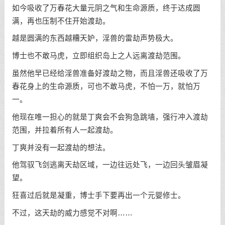
如今吸收了万春花大量元阴之气和生命源质，终于达成圆
满，再也压制不住开始渡劫。
越是圆满的东西越糟天妒，淫兽的雷劫声势极大。
博士也不敢马虎，立即组织岛上之人远离渡劫范围。
虽然他早已经给淫兽准备好渡劫之物，而且淫兽还吸收了万
春花身上的生命源质，可也不敢马虎，不怕一万，就怕万
一。
他现在唯一担心的就是丁爽会不会狗急跳墙，强行冲入渡劫
范围，并拉着所有人一起渡劫。
丁爽并没有一起渡劫的想法。
他驾驭飞剑逃离天劫区域，一边往远处飞，一边回头皱眉凝
望。
狂喜过后就是凝重，博士手下要再出一个元婴修士。
不过，这天劫的威力感觉不对啊……