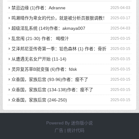
禁忌边缘 (1)作者：Adranne
2025-04-03
鸣濑晴作为卑女的代价，就是被分析员狠狠调教！
2025-03-17
(完)作者：空琉lemon
超级淫乱系统 (149)作者：akmaya007
2025-04-03
乱宫闱 (21-30) 作者： 喝橙汁
2025-03-15
艾泽邦尼亚传奇第一季：铅色森林 (1) 作者：骨折
2025-03-15
的海绵体
从遭遇无名女尸开始 (11-14)
2025-03-15
灵异复苏草B就变强 (6)作者：fdsk
2025-03-15
众香国，家族后宫 (93-96)作者：瘦不了
2025-03-15
众香国，家族后宫 (134-138)作者：瘦不了
2025-03-15
众香国，家族后宫 (246-250)
2025-03-15
Powered By
迷你版小说
广告 | 统计代码