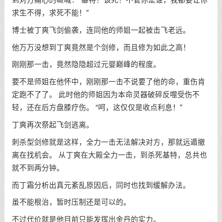
求生不得，求死不能！”
博士被丁爽飞剑偷袭，连同他的师姐一起被击飞老远。
他万万没想到丁爽竟然是个剑修，而且修为如此之高！
刚刚那一击，竟然隐隐超过元婴巅峰的程度。
要不是师姐在他怀中，刚刚那一击不说要了他的命，重伤肯
定跑不了了。 此时他的师姐因为本命灵器破碎反噬受伤不
轻，还在后方盘膝疗伤。 “呵，这仅仅是收点利息！”
丁爽再次祭起飞剑逃离。
刺杀型剑修就是这样，全力一击无法解决对方，那就远遁撤
离在找机会。 从丁爽在大殿全力一击，到杀死基特，总共也
就不到两分钟。
而丁霜分析出真元紊乱原因后，同时也找到缓解办法。
虽不能根治，暂时压制还是可以的。
不过代价就是他目前只能发挥出金丹的实力。