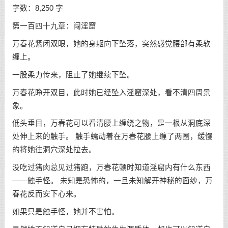
字数：8,250 字
第一百四十九章：闯淫窟
万春花紧闭双眼，她的身躯向下坠落，突然感觉腰部有柔软
缠上。
一股柔力传来，阻止了她继续下坠。
万春花睁开双目，此时她已经坠入淫窟深处，看不清四周景
象。
低头垂目，万春花可以看清腰上缠绕之物，是一根从洞底深
处伸上来的触手。 触手蠕动着在万春花腰上缠了两圈，缓慢
的将她往洞穴深处拉去。
没吃过猪肉总见过猪跑，万春花顿时知道淫窟内有什么东西
——触手怪。 未知是恐怖的，一旦未知解开神秘的面纱，万
春花反而安下心来。
如果只是触手怪，她并不害怕。