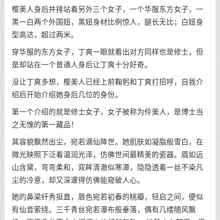
樱美人身后并排站着另外三个女子，一个华服东方女子，一
黑一白两个外国妞，黑妞身材比例惊人，腿长无比；白妞身
型高达，超过两米。
穿华服的东方女子，丁爽一眼就看出对方同样也是修士，但
是却站在一个普通人身后让丁爽十分好奇。
没让丁爽多想，樱美人已经上前鞠躬和丁爽打招呼，自我介
绍后开始介绍她身后几位的身份。
第一个介绍的就是修士女子，女子被称为伶美人，是博士当
之无愧的第一藏品！
其容貌飘然出尘，宛若谪仙降世。她肌肤如凝脂般雪白，在
微光映照下泛着温润光泽，仿佛世间最精美的瓷器。眉如远
山含黛，弯弯柔和，双眸清澈似寒潭，隐隐透着一丝不染凡
尘的冷意，却又深邃得仿佛能窥破人心。
她的鼻梁纤秀挺直，唇色宛若初春的桃瓣，轻启之间，便似
有仙音萦绕。三千青丝宛若瀑布般垂落，偶有几缕随风飘