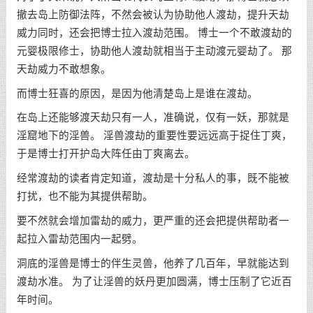
撤去岛上防御法阵，不然会被认为协助他人渡劫，提升天劫
威力同时，还会把博士拉入渡劫范围。 博士一个不敢渡劫的
元婴极限修士，协助他人渡劫就相当于主动渡元婴劫了。 那
天劫威力不敢想象。
而博士狂喜的原因，是因为他清楚岛上是谁在渡劫。
在岛上还能够渡天劫只有一人，准确说，仅有一妖，那就是
淫窟地下的淫兽。 淫兽渡劫的重要性要远远高于捉住丁爽，
于是博士打开护岛大阵任由丁爽离去。
经常渡劫的读者肯定知道，渡劫是十分私人的事，既不能被
打扰，也不能为其提供帮助。
要不然就会增加雷劫的威力，更严重的还会把提供帮助者一
起拉入雷劫范围内一起劈。
洞底的淫兽是博士的伴生灵兽，他养了几百年，早就能达到
渡劫水准。 为了让淫兽的妖丹更加圆满，博士压制了它近百
年时间。