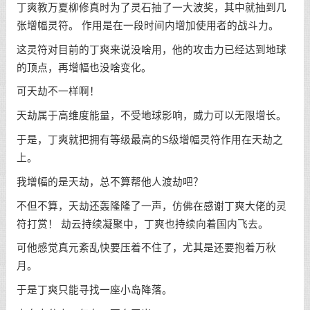
丁爽教万夏柳修真时为了灵石抽了一大波奖，其中就抽到几
张增幅灵符。 作用是在一段时间内增加使用者的战斗力。
这灵符对目前的丁爽来说没啥用，他的攻击力已经达到地球
的顶点，再增幅也没啥变化。
可天劫不一样啊！
天劫属于高维度能量，不受地球影响，威力可以无限增长。
于是，丁爽就把拥有等级最高的S级增幅灵符作用在天劫之
上。
我增幅的是天劫，总不算帮他人渡劫吧？
不但不算，天劫还轰隆隆了一声，仿佛在感谢丁爽大佬的灵
符打赏！ 劫云持续凝聚中，丁爽也持续向着国内飞去。
可他感觉真元紊乱快要压着不住了，尤其是还要抱着万秋
月。
于是丁爽只能寻找一座小岛降落。