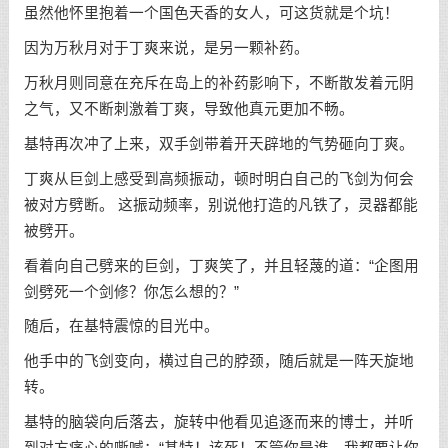
虽然他怀里抱着一个国色天香的女人，可这货就是个坑！
因为万秋月对于丁爽来说，是另一颗补药。
万秋月则同意在充斥在岛上的补药影响下，不断散发着元阴
之气，又不断刺激着丁爽，导致他真元更加不畅。
基特再次冲了上来，双手剑带着开天辟地的气势砸向丁爽。
丁爽从巨剑上感受到高频振动，顿时明白自己的飞剑为何会
被对方劈断。 这振动频率，别说他打造的凡铁了，灵器都能
被劈开。
看着向自己劈来的巨剑，丁爽笑了，并且轻蔑的道：“企图用
剑劈死一个剑修？你怎么想的？”
随后，在基特震惊的目光中。
他手中的飞剑变向，横过自己的脖颈，随后就是一阵天旋地
转。
基特的脑袋向后落去，旋转中他看见追逐而来的博士，并听
到对方痛心的嘶喊：“基特！该死！不管你是谁，我都要让你