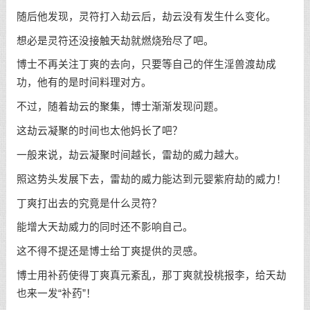
随后他发现，灵符打入劫云后，劫云没有发生什么变化。
想必是灵符还没接触天劫就燃烧殆尽了吧。
博士不再关注丁爽的去向，只要等自己的伴生淫兽渡劫成
功，他有的是时间料理对方。
不过，随着劫云的聚集，博士渐渐发现问题。
这劫云凝聚的时间也太他妈长了吧？
一般来说，劫云凝聚时间越长，雷劫的威力越大。
照这势头发展下去，雷劫的威力能达到元婴紫府劫的威力！
丁爽打出去的究竟是什么灵符？
能增大天劫威力的同时还不影响自己。
这不得不提还是博士给丁爽提供的灵感。
博士用补药使得丁爽真元紊乱，那丁爽就投桃报李，给天劫
也来一发“补药”！