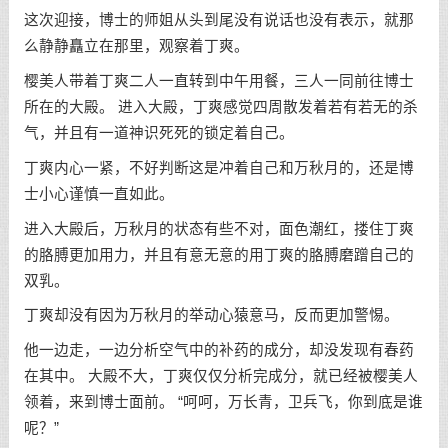
这次迎接，博士的师姐从头到尾没有说话也没有表示，就那
么静静矗立在那里，观察着丁爽。
樱美人带着丁爽二人一直转到中午用餐，三人一同前往博士
所在的大殿。 进入大殿，丁爽感觉四周散发着若有若无的杀
气，并且有一道神识死死的锁定着自己。
丁爽内心一紧，不好判断这是冲着自己和万秋月的，还是博
士小心谨慎一直如此。
进入大殿后，万秋月的状态有些不对，面色潮红，搂住丁爽
的胳膊更加用力，并且有意无意的用丁爽的胳膊磨蹭自己的
双乳。
丁爽却没有因为万秋月的举动心猿意马，反而更加警惕。
他一边走，一边分析空气中的补药的成分，却没发现有春药
在其中。 大殿不大，丁爽仅仅分析完成分，就已经被樱美人
领着，来到博士面前。 “呵呵，万长青，卫兵飞，你到底是谁
呢？”