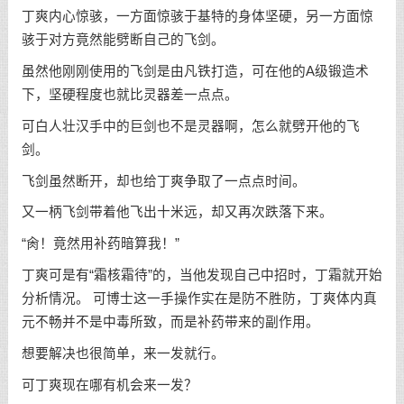
丁爽内心惊骇，一方面惊骇于基特的身体坚硬，另一方面惊
骇于对方竟然能劈断自己的飞剑。
虽然他刚刚使用的飞剑是由凡铁打造，可在他的A级锻造术
下，坚硬程度也就比灵器差一点点。
可白人壮汉手中的巨剑也不是灵器啊，怎么就劈开他的飞
剑。
飞剑虽然断开，却也给丁爽争取了一点点时间。
又一柄飞剑带着他飞出十米远，却又再次跌落下来。
“肏！竟然用补药暗算我！”
丁爽可是有“霜核霜待”的，当他发现自己中招时，丁霜就开始
分析情况。 可博士这一手操作实在是防不胜防，丁爽体内真
元不畅并不是中毒所致，而是补药带来的副作用。
想要解决也很简单，来一发就行。
可丁爽现在哪有机会来一发？