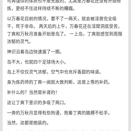
可再强悍的体质也不是无敌的，尤其是万春花还没有开始修
炼，更经不住这样持续不断的糟蹋。
以万春花目前的情况，要不了一两天，就会被淫兽完全吸
干，死于非命。 两天后的上午，万春花还在淫窟洞底受苦，
丁爽和万秋月准备开始登岛了。 一上岛，丁爽就感觉到周围
浓郁的灵气。
神识沿着岛边快速遛了一圈。
岛不大，也就四个足球场大小。
岛上不仅仅灵气浓郁，空气中也充斥香甜的味道。
身为炼药师的丁爽一闻就大致判断，这是上等的补药。
补什么的？当然是补肾的！
这让丁爽下意识的多吸了两口。
一旁的万秋月显得有些拘谨，抱着丁爽的胳膊不松手。
当然，这都是她装的。