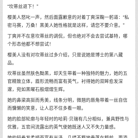
“坎蒂丝退下！”
樱美人怒叱一声，然后面露歉意的对着丁爽深鞠一躬道：“私
密马赛，万桑！黑美人她性格就是这样，请您不要介意。”
丁爽并不在意坎蒂丝的调侃，但也绝对不会去尝试基特，哪
个形态他都不想尝试！
樱美人没有对坎蒂丝过多介绍，只是说她是博士的第八藏
品。
坎蒂丝虽然肤色黝黑，却天生带着一种独特的魅力，她的五
官精致立体，眉形流畅而富有英气，衬得她的双眸愈发深
邃，宛如黑曜石般熠熠生辉。
她的鼻梁高挺而秀美，线条分明，微翘的唇角带着一丝自信
而慵懒的笑意，让人忍不住多看一眼。
她的脸部轮廓与年轻时的哈莉·贝瑞有几分相似，兼具野性与
优雅，五官间流露出的英气使她既迷人又不失力量感。
她的短卷发柔顺而富有光泽，几缕不羁地垂落在额前，更添