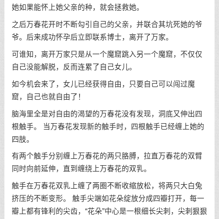
她如果能怀上她父亲的种，就会拯救她。
之后万春花开时不断勾引自己的父亲，并联合其坑死她的爷
爷。后来成功怀孕后立即联系博士，离开了万家。
可谁知，离开万家只是从一个魔窟跳入另一个魔窟，不仅仅
自己没能解脱，反而连累了自己女儿。
如今机会来了，女儿已经获得自由，只要自己可以闯过魔
窟，自己也就自由了！
脑海里全是对自由的渴望的万春花没有发现，洞底又伸出四
根触手。 当万春花发现新的触手时，四根触手已经缠上她的
四肢。
有两个触手分别缠上万春花的两只胳膊，拉直万春花的双臂
同时向前延伸，直到缠绕上万春花的双乳。
触手在万春花双乳上缠了两圈不断收缩放松，将两只大白兔
挤压的不断变形。 触手尖端如花朵绽放分成四瓣打开，每一
瓣上都有锋利的尖齿，“花朵”中心是一根细长尖刺，尖刺狠狠