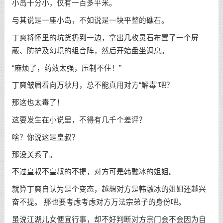
小岛十分小，仅有一百多平米。
与其说是一座小岛，不如说是一块平整的礁石。
丁爽将怀里的坑货扔到一边，拿出几枚灵石布置了一个屏
蔽、防护及幻境的组合阵，然后开始盘坐调息。
“麻烦了，药效太强，压制不住！”
丁爽皱眉看向万秋月，总不能真用对方“解毒”吧？
那这也太毒了！
这要发生在小说里，不得有几千个差评？
啥？你说这是皇叔？
那没关系了。
不过皇叔不皇叔的不提，对方可是韩融冰的姐姐。
就算丁爽自认为是个变态，越想对方是韩融冰的姐姐还越兴
奋不提。 那也要考虑考虑对方万法宗弟子的身份吧。
虽说江湖儿女便宜行事，却不好判断对方宗门会不会因为自