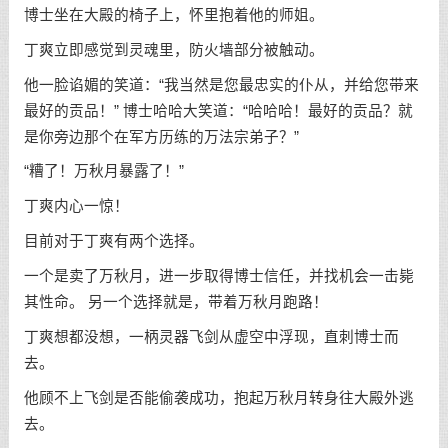
博士坐在大殿的椅子上，怀里抱着他的师姐。
丁爽立即感觉到灵魂里，防火墙部分被触动。
他一脸谄媚的笑道：“我当然是您最忠实的仆从，并给您带来
最好的贡品！” 博士哈哈大笑道：“哈哈哈！最好的贡品？就
是你旁边那个在军方历练的万法宗弟子？”
“糟了！万秋月暴露了！”
丁爽内心一惊！
目前对于丁爽有两个选择。
一个是卖了万秋月，进一步取得博士信任，并找机会一击毙
其性命。 另一个选择就是，带着万秋月跑路！
丁爽想都没想，一柄灵器飞剑从虚空中浮现，直刺博士而
去。
他顾不上飞剑是否能偷袭成功，抱起万秋月转身往大殿外逃
去。