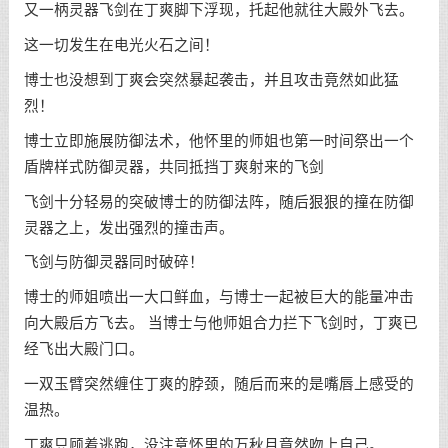
又一柄灵器飞剑在丁爽脚下浮现，托起他就往大殿外飞去。
这一切发生在电光火石之间！
博士也没想到丁爽会突然暴起袭击，并且攻击竟然如此猛
烈！
博士立即施展防御法术，他怀里的师姐也第一时间祭出一个
盾牌样式防御灵器，共同抵挡丁爽射来的飞剑
飞剑十分轻易的突破博士的防御法阵，随后狠狠的撞在防御
灵器之上，发出强烈的撞击声。
飞剑与防御灵器同时破碎！
博士的师姐喷出一大口鲜血，与博士一起被巨大的能量冲击
向大殿后方飞去。 当博士与他师姐合力拦下飞剑时，丁爽已
经飞出大殿门口。
一双玉臂突然缠住丁爽的脖颈，随后而来的是嘴唇上感受的
温热。
丁爽只顾着逃跑，没注意怀里的万秋月竟然吻上自己。