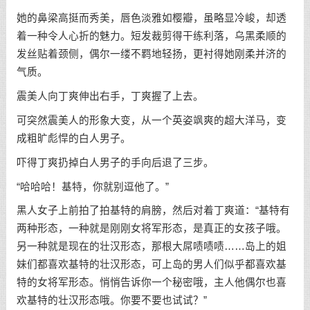
她的鼻梁高挺而秀美，唇色淡雅如樱瓣，虽略显冷峻，却透
着一种令人心折的魅力。短发裁剪得干练利落，乌黑柔顺的
发丝贴着颈侧，偶尔一缕不羁地轻扬，更衬得她刚柔并济的
气质。
震美人向丁爽伸出右手，丁爽握了上去。
可突然震美人的形象大变，从一个英姿飒爽的超大洋马，变
成粗旷彪悍的白人男子。
吓得丁爽扔掉白人男子的手向后退了三步。
“哈哈哈！基特，你就别逗他了。”
黑人女子上前拍了拍基特的肩膀，然后对着丁爽道：“基特有
两种形态，一种就是刚刚女将军形态，是真正的女孩子哦。
另一种就是现在的壮汉形态，那根大屌啧啧啧……岛上的姐
妹们都喜欢基特的壮汉形态，可上岛的男人们似乎都喜欢基
特的女将军形态。悄悄告诉你一个秘密哦，主人他偶尔也喜
欢基特的壮汉形态哦。你要不要也试试？”