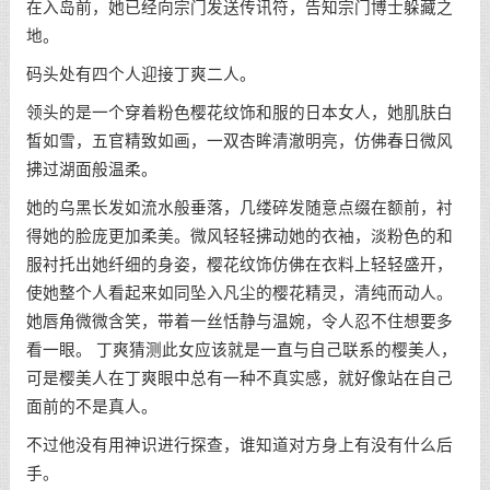
在入岛前，她已经向宗门发送传讯符，告知宗门博士躲藏之
地。
码头处有四个人迎接丁爽二人。
领头的是一个穿着粉色樱花纹饰和服的日本女人，她肌肤白
皙如雪，五官精致如画，一双杏眸清澈明亮，仿佛春日微风
拂过湖面般温柔。
她的乌黑长发如流水般垂落，几缕碎发随意点缀在额前，衬
得她的脸庞更加柔美。微风轻轻拂动她的衣袖，淡粉色的和
服衬托出她纤细的身姿，樱花纹饰仿佛在衣料上轻轻盛开，
使她整个人看起来如同坠入凡尘的樱花精灵，清纯而动人。
她唇角微微含笑，带着一丝恬静与温婉，令人忍不住想要多
看一眼。 丁爽猜测此女应该就是一直与自己联系的樱美人，
可是樱美人在丁爽眼中总有一种不真实感，就好像站在自己
面前的不是真人。
不过他没有用神识进行探查，谁知道对方身上有没有什么后
手。