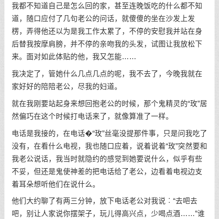
我都不知道自己是怎么回的家，甚至连晚饭吃的什么都不知
道，随口应付了几句老公的问话，就傻傻的坐在沙发上发
楞，弄得他还以为是我工作太累了，不停的安慰我并站在身
后替我按摩肩膀，并不停的亲吻我的头发，试图让我放松下
来。面对如此体贴的他，我又怎能……
我决定了，管她什么几点几点的呢，我不去了，今晚我就在
家好好的陪陪老公，尽我的妇道。
就在我刚要站起身来想回抱老公的时候，那个鬼精灵的“玫”居
然偏巧在这个时候打电话来了，就像算准了一样。
电话是我接的，在电话�“玫”丝毫没提那件事，只是问我吃了
没有，在看什么电视，我也随口应着，说着说着“玫”突然要和
我老公说话，我当时就隐约的感觉到她要说什么，似乎有些
不妥，但还是鬼使神差的把电话给了老公，边看着电视边支
着耳朵想听他们在说什么。
他们大约聊了有两三分钟，放下电话老公对我说︰“去吧去
吧，别让人家说你摆架子，玩儿得高兴点，少喝点酒……”谁