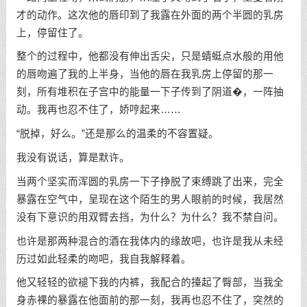
才的动作。这次他的唇印到了我露在外面的两个半圆的乳房
上，停留住了。
整个的过程中，他都没有伸出舌尖，只是蜻蜓点水般的用他
的唇吻遍了我的上半身，当他的唇在我乳房上停留的那一
刻，所有堆积在子宫中的能量一下子传到了阴道�，一阵抽
动。我再也忍不住了，娇哼起来……
“脱掉，好么。”还是那么的温柔的不容置疑。
我没有说话，算是默许。
当两个坚实而浑圆的乳房一下子挣脱了束缚跳了出来，完全
暴露在空气中，呈现在这个陌生的男人眼前的时候，我居然
没有下意识的用双臂去挡，为什么？为什么？我不禁自问。
也许是那两种混合的酒在我体内的缘故吧，也许是我从未经
历过如此轻柔的吻吧，我自我解释着。
他又轻轻的欲褪下我的内裤，我配合的擡起了臀部，当我全
身赤裸的暴露在他面前的那一刻，我再也忍不住了，突然的