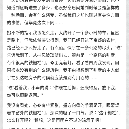
一边幻想着将要发生的情景还一边记着要注意的事情，也不
知道到底听进去了多少，也没好意思问她到时候会是怎样的
一种场面，会有什么感受，虽然我们之前也聊过有关性方面
的事情，但毕竟这次不同……
她不断的指示我该怎么走，大约开了一个多小时的车，虽然
是晚上，但我依然感觉得到，我们已经开进了京郊的农村，
路已经不那么好走了，有点颠。似乎在一条公路的尽头，“玫”
告诉我到了，从挡风玻璃望出去，眼前是一个高档的别墅，
有个很高的铁栅栏门，�面亮着灯。看了看四周我发现，周
围根本没有别的什么建筑物，我不由得想到了别墅的主人似
乎在买这幢房子的时候就应该是别有用心的……
“玫”看着我，小声的说︰“你现在后悔，还来得及，放下我，
你可以原路返回。”
我没有看她，心�有些紧张，握方向盘的手满是汗，眼睛望
着车窗外的铁栅栏门，深深的吸了一口气，说︰“这个栅栏门
怎么打开啊？”我想，这是再明白不过的暗示了吧！