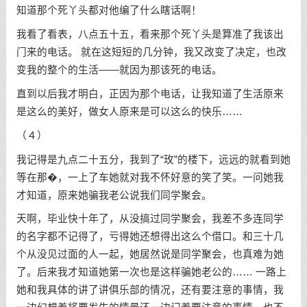
知道那个死丫头都对他编了什么瞎话啊！
我看了看表，八点五十五，看来那个死丫头是算准了我该出
门来的电话。 就在这短短的几分钟，我又改变了决定，也改
变我的整个的生活——就因为那该死的电话。
直到以后我才明白，正因为那个电话，让我知道了生活原来
是这么的美好，做女人原来是可以这么的快乐……
（４）
我记得是九点二十五分，我到了“玫”的楼下，远远的就看到她
等在那�，一上了车她就对我不怀好意的笑了笑。一问她我
才知道，原来她骗我老公说我们同学聚会。
天啊，毕业快十年了，从没搞过同学聚会，我差不多连同学
的名字都不记得了，亏得她还想得出这么个借口。和三十几
个从没见过面的人一起，她居然说是同学聚会，也真难为她
了。后来我才知道她第一次也是这样骗她老公的…… 一路上
她和我具体的讲了讲俱乐部的情况，还有要注意的事情，我