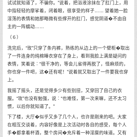
试试就知道了，不骗你。”说着，把浴液涂抹在了肛门上，用
中指轻轻的摩挲着，闭着眼，很享受的样子…… 望着她一脸
淫荡的表情和她那略微有些撑开的肛门，感觉阴道�不由自
主的一阵蠕动……
（６）
洗完后，“玫”只穿了条内裤，熟练的从边上的一个壁柜�取出
了一件连身的纯棉睡衣穿在了身上，看到我脸上满是疑问的
表情，笑着说︰“很干净的，等会儿省得再脱了，怪麻烦的，
你也穿一件吧，这�还有呢！”说着就又取出了一件要我也穿
上。
我摇了摇头，还是觉得多少有些别扭，又穿回了自己的衣
服。“玫”也没有勉强，说︰“也难怪，第一次来嘛，还不太习
惯，以后你就知道了。”
下了楼，大厅�似乎又多了几个人，也许是刚来的吧。大家
在相互交谈着，内容好像是上次活动时各自的感受，每个人
手�都拿着杯酒，整个房间�充斥着一种淫糜的味道。又有