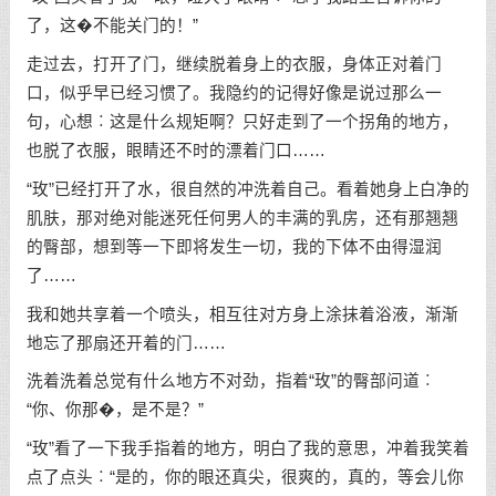
了，这�不能关门的！”
走过去，打开了门，继续脱着身上的衣服，身体正对着门
口，似乎早已经习惯了。我隐约的记得好像是说过那么一
句，心想︰这是什么规矩啊？只好走到了一个拐角的地方，
也脱了衣服，眼睛还不时的漂着门口……
“玫”已经打开了水，很自然的冲洗着自己。看着她身上白净的
肌肤，那对绝对能迷死任何男人的丰满的乳房，还有那翘翘
的臀部，想到等一下即将发生一切，我的下体不由得湿润
了……
我和她共享着一个喷头，相互往对方身上涂抹着浴液，渐渐
地忘了那扇还开着的门……
洗着洗着总觉有什么地方不对劲，指着“玫”的臀部问道︰
“你、你那�，是不是？”
“玫”看了一下我手指着的地方，明白了我的意思，冲着我笑着
点了点头︰“是的，你的眼还真尖，很爽的，真的，等会儿你