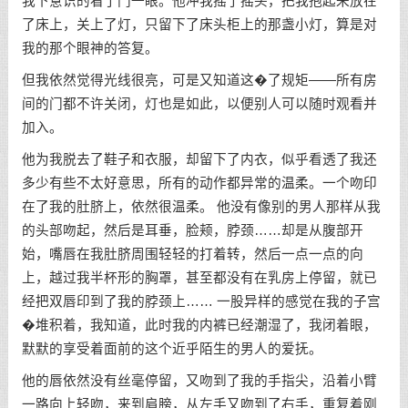
我下意识的看了门一眼。他冲我摇了摇头，把我抱起来放在
了床上，关上了灯，只留下了床头柜上的那盏小灯，算是对
我的那个眼神的答复。
但我依然觉得光线很亮，可是又知道这�了规矩——所有房
间的门都不许关闭，灯也是如此，以便别人可以随时观看并
加入。
他为我脱去了鞋子和衣服，却留下了内衣，似乎看透了我还
多少有些不太好意思，所有的动作都异常的温柔。一个吻印
在了我的肚脐上，依然很温柔。 他没有像别的男人那样从我
的头部吻起，然后是耳垂，脸颊，脖颈……却是从腹部开
始，嘴唇在我肚脐周围轻轻的打着转，然后一点一点的向
上，越过我半杯形的胸罩，甚至都没有在乳房上停留，就已
经把双唇印到了我的脖颈上…… 一股异样的感觉在我的子宫
�堆积着，我知道，此时我的内裤已经潮湿了，我闭着眼，
默默的享受着面前的这个近乎陌生的男人的爱抚。
他的唇依然没有丝毫停留，又吻到了我的手指尖，沿着小臂
一路向上轻吻，来到肩膀，从左手又吻到了右手，重复着刚