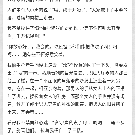
人群中有人小声的说︰“哦，终于开始了。”大家放下了手�的
酒，陆续的向楼上走去。
我不禁拉住了“玫”有些紧张的对她说︰“等下你可别离开我
啊，千万记得啊！”
“你放心好了，我会的。你还担心他们能把你吃了啊！呵
呵……”她有些不怀好意笑着。
我俩手牵着手向楼上走去，“玫”不经意的回了一下头，嘴�发
出了“哦”的一声。我顺着她的目光看去，只见大厅�的人都已
经上了楼，在一个不起眼的角落�的沙发上还坐着一对男
女，抱在一起，相互亲吻着，那男人的手从女人上衣的下摆
伸了进去，揉搓着女人的乳房，而那个女人的手也并没有闲
着，解开了那个男人穿着的睡衣的腰带，把男人的阳具掏了
出来，套弄着……
看得我不禁面红心跳，“玫”小声的说了句︰“呵呵……等不及
了，别管他们。”拉着我径自上了三楼。