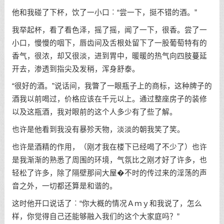
他和我碰了下杯，饮了一小口︰“尝一下，挺不错的酒。”
我举起杯，看了看色泽，摇了摇，闻了一下，很香。尝了一
小口，慢慢的咽下，唇齿间及舌根处留下了一股葡萄特有的
香气，很浓，却又很淡，进到胃中，暖暖的热气向四肢蔓延
开去，渗透到指尖及发稍，浑身舒泰。
“很好的酒。”说话间，我瞥了一眼瓶子上的商标，这种牌子的
酒我以前喝过，价格应该在千元以上。通过整座房子的装修
以及这瓶酒，我对眼前的这个人多少有了些了解。
也许是他看到我没有暴殄天物，淡淡的朝我笑了笑。
也许是酒精的作用，（刚才我在楼下已经喝了不少了）也许
是我渐渐的熟悉了周围的环境，气氛比之刚才好了许多，也
轻松了许多，除了隔壁那间大屋�不时的传过来的淫荡的声
音之外，一切都还算是和谐的。
这时他开口说话了︰“你大概的情况Ａｍｙ和我说了，怎么
样，你觉得自己还能够融入我们的这个大家庭吗？”