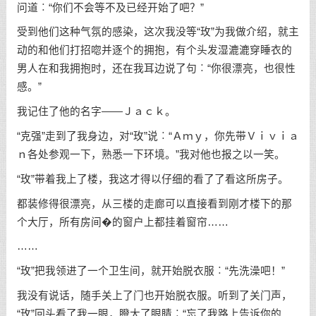
问道︰“你们不会等不及已经开始了吧？”
受到他们这种气氛的感染，这次我没等“玫”为我做介绍，就主
动的和他们打招唿并逐个的拥抱，有个头发湿漉漉穿睡衣的
男人在和我拥抱时，还在我耳边说了句︰“你很漂亮，也很性
感。”
我记住了他的名字——Ｊａｃｋ。
“克强”走到了我身边，对“玫”说︰“Ａｍｙ，你先带Ｖｉｖｉａ
ｎ各处参观一下，熟悉一下环境。”我对他也报之以一笑。
“玫”带着我上了楼，我这才得以仔细的看了了看这所房子。
都装修得很漂亮，从三楼的走廊可以直接看到刚才楼下的那
个大厅，所有房间�的窗户上都挂着窗帘……
……
“玫”把我领进了一个卫生间，就开始脱衣服︰“先洗澡吧！”
我没有说话，随手关上了门也开始脱衣服。听到了关门声，
“玫”回头看了我一眼，瞪大了眼睛︰“忘了我路上告诉你的