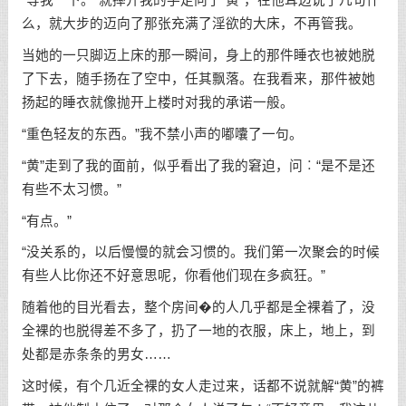
“等我一下。”就摔开我的手走向了“黄”，在他耳边说了几句什
么，就大步的迈向了那张充满了淫欲的大床，不再管我。
当她的一只脚迈上床的那一瞬间，身上的那件睡衣也被她脱
了下去，随手扬在了空中，任其飘落。在我看来，那件被她
扬起的睡衣就像抛开上楼时对我的承诺一般。
“重色轻友的东西。”我不禁小声的嘟囔了一句。
“黄”走到了我的面前，似乎看出了我的窘迫，问︰“是不是还
有些不太习惯。”
“有点。”
“没关系的，以后慢慢的就会习惯的。我们第一次聚会的时候
有些人比你还不好意思呢，你看他们现在多疯狂。”
随着他的目光看去，整个房间�的人几乎都是全裸着了，没
全裸的也脱得差不多了，扔了一地的衣服，床上，地上，到
处都是赤条条的男女……
这时候，有个几近全裸的女人走过来，话都不说就解“黄”的裤