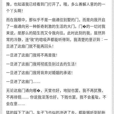
豫，也知道我已经看到门打开了。哦，多么善解人意的的一
个丫头啊！
而在我眼中，那似乎不是一扇通往别墅的门，而是向我开启
了一扇通向另一种新奇刺激的生活的大门。门�的一切对我
来说，是那么的陌生而又令我向往。此时此刻的我，居然异
常的冷静，连“玫”的唿吸声都能听得到，我清楚的意识到︰一
旦进了这扇门就不能再回头！
一旦进了这扇门我将不再是我！
一旦进了这扇门我将彻底告别过去的生活！
一旦进了这扇门我将背弃对婚姻的承诺！
一旦进了这扇门……
无论这扇门通向哪�，天堂也好，地狱也罢，我不再犹豫，
不再徘徊…… 你说我淫荡也好，下贱也罢，我不会羞耻，不
会在意……
猛的踩下了油门，车子飞也似的冲进了去，都能够听到轮胎