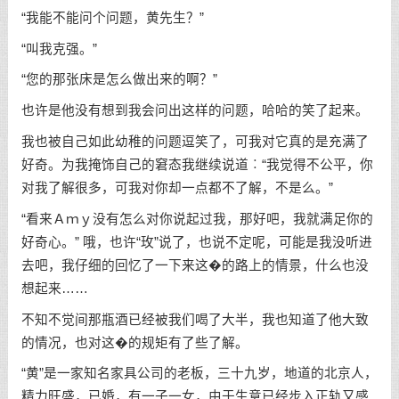
“我能不能问个问题，黄先生？”
“叫我克强。”
“您的那张床是怎么做出来的啊？”
也许是他没有想到我会问出这样的问题，哈哈的笑了起来。
我也被自己如此幼稚的问题逗笑了，可我对它真的是充满了
好奇。为我掩饰自己的窘态我继续说道︰“我觉得不公平，你
对我了解很多，可我对你却一点都不了解，不是么。”
“看来Ａｍｙ没有怎么对你说起过我，那好吧，我就满足你的
好奇心。” 哦，也许“玫”说了，也说不定呢，可能是我没听进
去吧，我仔细的回忆了一下来这�的路上的情景，什么也没
想起来……
不知不觉间那瓶酒已经被我们喝了大半，我也知道了他大致
的情况，也对这�的规矩有了些了解。
“黄”是一家知名家具公司的老板，三十九岁，地道的北京人，
精力旺盛，已婚，有一子一女，由于生意已经步入正轨又感