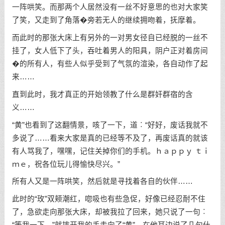
一阵哄笑。而那两个人居然没有一丝不好意思的也对大家笑
了笑，又走到了角落�旁若无人的继续拥吻着，抚摩着。
而此时的那张大床上有另外的一对男女径自已经脱的一丝不
挂了，女人低下了头，吞吐着男人的阳具，阴户正对着房间
�的所有人，有些人似乎受到了气氛的渲染，各自动作了起
来……
直到此时，我才真正的开始领教了什么是群奸群宿的含
义……
“黄”也看到了这翻情景，咳了一下，道︰“好好，废话我就不
多说了……看来大家是真的已经等不及了，再废话真的就该
有人骂我了，嘿嘿，记住关掉你们的手机。ｈａｐｐｙ ｔｉ
ｍｅ，祝各位玩儿得愉快尽兴。”
所有人又是一阵哄笑，然后就是寻找着各自的伙伴……
此时的“玫”双颊潮红，唿吸也有些急促，好像已经忍耐不住
了，急欲走向那张大床，却被我拉了回来，她只说了一句︰