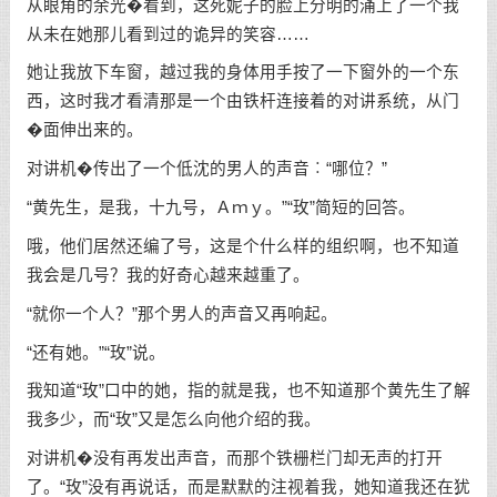
从眼角的余光�看到，这死妮子的脸上分明的涌上了一个我
从未在她那儿看到过的诡异的笑容……
她让我放下车窗，越过我的身体用手按了一下窗外的一个东
西，这时我才看清那是一个由铁杆连接着的对讲系统，从门
�面伸出来的。
对讲机�传出了一个低沈的男人的声音︰“哪位？”
“黄先生，是我，十九号，Ａｍｙ。”“玫”简短的回答。
哦，他们居然还编了号，这是个什么样的组织啊，也不知道
我会是几号？我的好奇心越来越重了。
“就你一个人？”那个男人的声音又再响起。
“还有她。”“玫”说。
我知道“玫”口中的她，指的就是我，也不知道那个黄先生了解
我多少，而“玫”又是怎么向他介绍的我。
对讲机�没有再发出声音，而那个铁栅栏门却无声的打开
了。“玫”没有再说话，而是默默的注视着我，她知道我还在犹