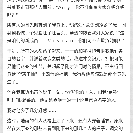
带着我走到那些人面前︰“Ａｍｙ，你不准备给大家介绍介绍
吗？”
所有人的目光都转到了我身上，“玫”这才意识到冷落了我，回
身朝我做了个鬼脸吐了吐舌头，亲热的搀着我对大家说︰“这
是咱们的新成员——Ｖｉｖｉａｎ，你们可不许欺负她啊！”
于是，所有的人都站了起来，一一的和我拥抱告诉我他们各
自的名字，并说着欢迎之类的话。我这才意识到，拥抱可能
是他们这�的礼节，并想起了刚才进门时的情景，不由得回
身给了“灰Ｔ恤”一个热情的拥抱，我猜想他应该就是那个黄先
生了。
他在我耳边小声的说了一句︰“欢迎你的加入，叫我“克强”
吧！”很温柔的。他是这�唯一的一个说自己真名字的人。
我对他多了几分好感……
这时，陆续的有人从楼上走了下来，还有人穿着睡衣。原来
坐在大厅�的那些人看到刚下来的那几个人的样子，调笑的