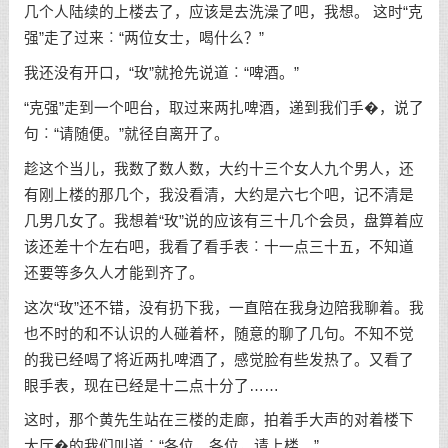
几个人陆续的上楼去了，应该是去洗澡了吧，我想。 这时“克
强”走了过来︰“两位女士，喝什么？”
我还没有开口，“玫”就抢先说道︰“啤酒。”
“克强”走到一个吧台，取过来两扎啤酒，递到我们手�，说了
句︰“请随便。”就径自离开了。
趁这个当儿，我数了数人数，大约十三个女人九个男人，还
有刚上楼的那几个，我没看清，大约是六七个吧，记不清是
几男几女了。我想着“玫”说的应该有三十几个会员，盘算着应
该还差十个左右吧，我看了看手表︰十一点三十五，不知道
还要等多久人才能到齐了。
这次“玫”还不错，没有扔下我，一直陪在我身边陪我聊着。我
也不时的和不认识的人碰着杯，随意的聊了几句。不知不觉
的我已经喝了将近两扎啤酒了，感觉脸有些发热了。又看了
眼手表，现在已经是十二点十分了……
这时，那个黄先生站在三楼的走廊，拍着手大声的对着楼下
大厅�的我们叫道︰“各位，各位，请上楼。”