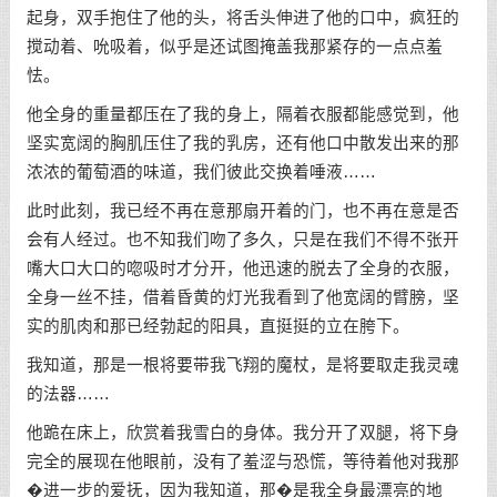
起身，双手抱住了他的头，将舌头伸进了他的口中，疯狂的
搅动着、吮吸着，似乎是还试图掩盖我那紧存的一点点羞
怯。
他全身的重量都压在了我的身上，隔着衣服都能感觉到，他
坚实宽阔的胸肌压住了我的乳房，还有他口中散发出来的那
浓浓的葡萄酒的味道，我们彼此交换着唾液……
此时此刻，我已经不再在意那扇开着的门，也不再在意是否
会有人经过。也不知我们吻了多久，只是在我们不得不张开
嘴大口大口的唿吸时才分开，他迅速的脱去了全身的衣服，
全身一丝不挂，借着昏黄的灯光我看到了他宽阔的臂膀，坚
实的肌肉和那已经勃起的阳具，直挺挺的立在胯下。
我知道，那是一根将要带我飞翔的魔杖，是将要取走我灵魂
的法器……
他跪在床上，欣赏着我雪白的身体。我分开了双腿，将下身
完全的展现在他眼前，没有了羞涩与恐慌，等待着他对我那
�进一步的爱抚，因为我知道，那�是我全身最漂亮的地