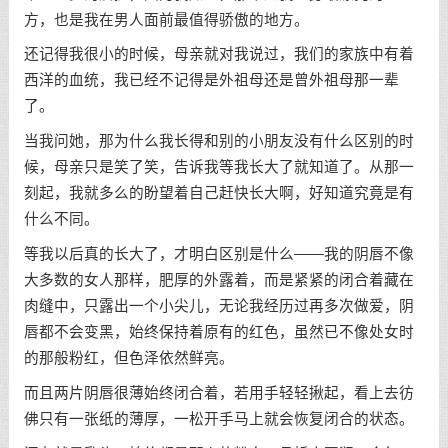
方，也是我在男人面前最值得骄傲的地方。
还记得我很小的时候，母亲就对我说过，我们的家族中有着
西洋的血统，我已经不记得是外祖母还是曾外祖母那一辈
了。
当我问她，那为什么我长得和别的小朋友没有什么区别的时
候，母亲只是笑了笑，告诉我等我长大了就知道了。从那一
刻起，我就多么的盼望着自己赶快长大啊，好知道究竟是有
什么不同。
等我以后真的长大了，才明白区别是什么——我的阴唇不像
大多数的女人那样，肥厚的外露着，而是紧紧的闭合着藏在
肉缝中，只露出一个小尖儿，无论我经历过再多次做爱，阴
唇都不会变黑，始终保持着原有的红色，虽然已不像处女时
的那般粉红，但色泽依然鲜亮。
而且两片阴唇很薄始终闭合着，若用手轻轻揪起，看上去彷
佛只有一张纸的薄厚，一松开手马上就会恢复闭合的状态。