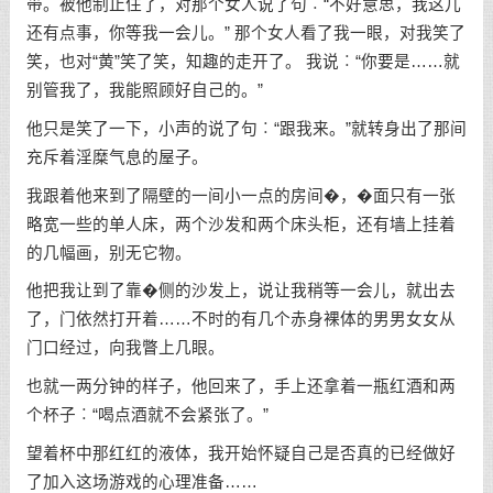
带。被他制止住了，对那个女人说了句︰“不好意思，我这儿
还有点事，你等我一会儿。” 那个女人看了我一眼，对我笑了
笑，也对“黄”笑了笑，知趣的走开了。 我说︰“你要是……就
别管我了，我能照顾好自己的。”
他只是笑了一下，小声的说了句︰“跟我来。”就转身出了那间
充斥着淫糜气息的屋子。
我跟着他来到了隔壁的一间小一点的房间�，�面只有一张
略宽一些的单人床，两个沙发和两个床头柜，还有墙上挂着
的几幅画，别无它物。
他把我让到了靠�侧的沙发上，说让我稍等一会儿，就出去
了，门依然打开着……不时的有几个赤身裸体的男男女女从
门口经过，向我瞥上几眼。
也就一两分钟的样子，他回来了，手上还拿着一瓶红酒和两
个杯子︰“喝点酒就不会紧张了。”
望着杯中那红红的液体，我开始怀疑自己是否真的已经做好
了加入这场游戏的心理准备……