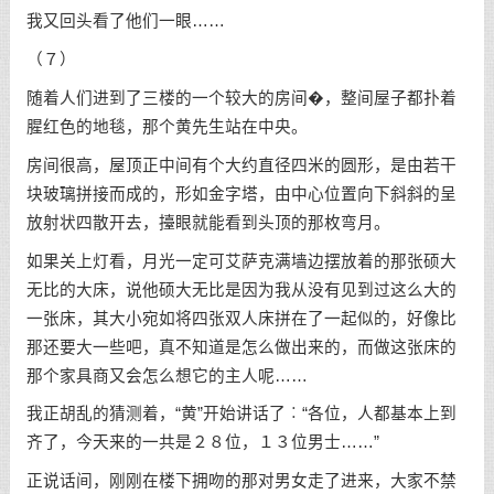
我又回头看了他们一眼……
（７）
随着人们进到了三楼的一个较大的房间�，整间屋子都扑着
腥红色的地毯，那个黄先生站在中央。
房间很高，屋顶正中间有个大约直径四米的圆形，是由若干
块玻璃拼接而成的，形如金字塔，由中心位置向下斜斜的呈
放射状四散开去，擡眼就能看到头顶的那枚弯月。
如果关上灯看，月光一定可艾萨克满墙边摆放着的那张硕大
无比的大床，说他硕大无比是因为我从没有见到过这么大的
一张床，其大小宛如将四张双人床拼在了一起似的，好像比
那还要大一些吧，真不知道是怎么做出来的，而做这张床的
那个家具商又会怎么想它的主人呢……
我正胡乱的猜测着，“黄”开始讲话了︰“各位，人都基本上到
齐了，今天来的一共是２８位，１３位男士……”
正说话间，刚刚在楼下拥吻的那对男女走了进来，大家不禁