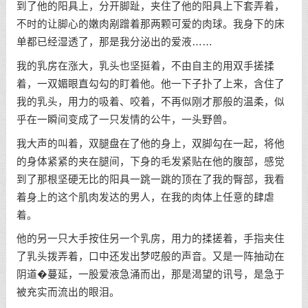
到了他的阳具上，分开脚趾，夹住了他的阳具上下套弄着，
不时的让脚心的嫩肉剐蹭着那两颗可爱的肉球。我身下的床
单都已经湿透了，那是我分泌出的爱液……
我的乳房在涨大，乳头也坚挺着，不由自主的用双手搓揉
着，一双媚眼直勾勾的盯着他。他一下子扑了上来，含住了
我的乳头，用力的吸着、咬着，不再似刚才那般的温柔，似
乎在一瞬间变成了一只发情的公牛，一头野兽。
我大声的叫着，双腿盘在了他的身上，双脚勾在一起，将他
的身体紧紧的夹在腿间，下身的毛发紧贴在他的腹部，感觉
到了那根坚硬无比的阳具一跳一跳的顶在了我的臀部，我看
着身上的这个肌肉发达的男人，在我的肉体上任意的肆虐
着。
他的另一只大手按住另一个乳房，用力的揉搓着，手指夹住
了乳头拨弄着，口中还发出梦呓般的声音。又是一阵抽动在
阴道�蔓延，一股爱液急涌而出，那是渴望的讯号，是急于
被充实而流出的眼泪。