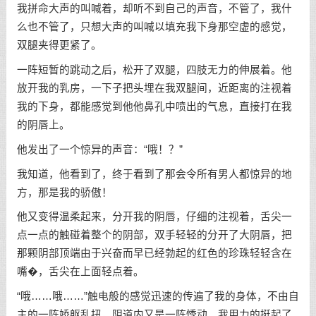
我拼命大声的叫喊着，却听不到自己的声音，不管了，我什
么也不管了，只想大声的叫喊以填充我下身那空虚的感觉，
双腿夹得更紧了。
一阵短暂的跳动之后，松开了双腿，四肢无力的伸展着。他
放开我的乳房，一下子把头埋在我双腿间，近距离的注视着
我的下身，都能感觉到他他鼻孔中喷出的气息，直接打在我
的阴唇上。
他发出了一个惊异的声音：“哦！？”
我知道，他看到了，终于看到了那会令所有男人都惊异的地
方，那是我的骄傲！
他又变得温柔起来，分开我的阴唇，仔细的注视着，舌尖一
点一点的触碰着整个的阴部，双手轻轻的分开了大阴唇，把
那颗阴部顶端由于兴奋而早已经勃起的红色的珍珠轻轻含在
嘴�，舌尖在上面轻点着。
“哦……哦……”触电般的感觉迅速的传遍了我的身体，不由自
主的一阵娇躯乱扭，阴道内又是一阵悸动，我用力的挺起了