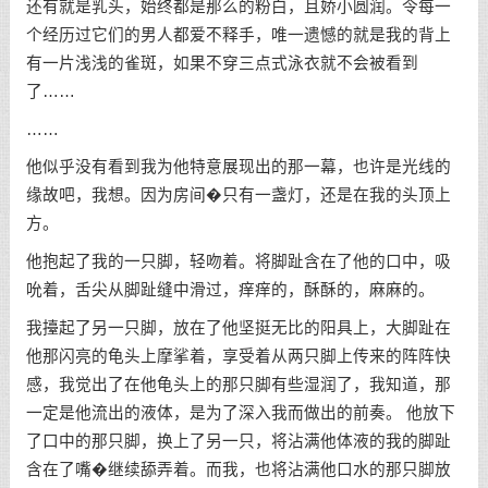
还有就是乳头，始终都是那么的粉白，且娇小圆润。令每一
个经历过它们的男人都爱不释手，唯一遗憾的就是我的背上
有一片浅浅的雀斑，如果不穿三点式泳衣就不会被看到
了……
……
他似乎没有看到我为他特意展现出的那一幕，也许是光线的
缘故吧，我想。因为房间�只有一盏灯，还是在我的头顶上
方。
他抱起了我的一只脚，轻吻着。将脚趾含在了他的口中，吸
吮着，舌尖从脚趾缝中滑过，痒痒的，酥酥的，麻麻的。
我擡起了另一只脚，放在了他坚挺无比的阳具上，大脚趾在
他那闪亮的龟头上摩挲着，享受着从两只脚上传来的阵阵快
感，我觉出了在他龟头上的那只脚有些湿润了，我知道，那
一定是他流出的液体，是为了深入我而做出的前奏。 他放下
了口中的那只脚，换上了另一只，将沾满他体液的我的脚趾
含在了嘴�继续舔弄着。而我，也将沾满他口水的那只脚放