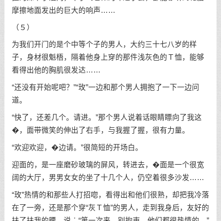
摩擦地面发出的巨大的响声……
（５）
为我们开门的是个中等个子的男人，大约三十七八岁的样
子，身材很魁梧，隔着他身上穿的那件浅灰色的Ｔ恤，能够
看得出他的胸肌很发达……
“还没有开始呢吧？”“玫”一边和那个男人拥抱了一下一边问
道。
“快了，还差几个。请进。”那个男人说着话眼睛瞟向了我这
�，面带微笑的伸出了右手，与我握了握，很有力量。
“欢迎欢迎，�边请。”很简短的开场白。
迎面的，是一座磨砂玻璃的屏风，转进去，�面是一个很宽
阔的大厅，男男女女的坐了十几个人，仍空着很多沙发……
“玫”热情的和那些人打招唿，看得出和他们很熟，却把我冷落
在了一旁，还是那个穿“灰Ｔ恤”的男人，走到我身后，友好的
扶了扶我的腰，说︰“第一次来，别拘束，他们都很热情的。”