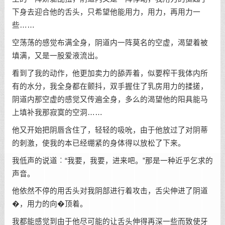
下身去迎合他的舌头，只希望他能用力，用力，再用力一
些……
空荡荡的感觉布满全身，阴道内一阵莫名的空虚，渴望着被
填满，又是一股爱液流出。
看到了我的动作，他更加卖力的舔弄着，似要榨干我体内所
有的水分，我全身都在颤抖，双手握住了乳房用力的揉搓，
阴道内那空虚的感觉又传遍全身，多么的渴望他的阳具能马
上填补我那寂寞的空洞……
他又开始把阴唇含住了，轻轻的吸吮，由于他放过了对阴蒂
的刺激，使我的本已经绷紧的身体得以放松了下来。
我低声的说道︰“我要，我要，进来吧。”那是一种近乎乞求的
声音。
他依然不停的用舌头对我阴部进行着攻击，舌尖伸进了阴道
�，用力的向�顶着。
我都能感觉到由于他尽可能的让舌头伸得再深一些而致使牙