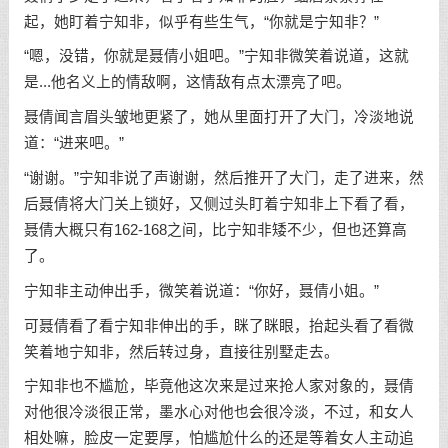
起，她盯着宁知非，似乎有些生气，“你就是宁知非？”
“嗯，没错，你就是聂倩小姐吧。”宁知非微笑着说道，这就
是...他名义上的情敌啊，这情敌有点太漂亮了吧。
聂倩闻言眉头皱地更紧了，她从里面打开了大门，冷淡地说
道：“进来吧。”
“谢谢。”宁知非说了声谢谢，然后推开了大门，走了进来，然
后聂倩将大门关上锁好，又侧过头盯着宁知非上下看了看，
聂倩大概只有162-168之间，比宁知非矮不少，但也还算高
了。
宁知非主动伸出手，微笑着说道：“你好，聂倩小姐。”
可聂倩看了看宁知非伸出的手，眯了眯眼，抬起头看了看微
笑着地宁知非，然后转过身，直接往别墅走去。
宁知非也不尴尬，毕竟他这次来是过来抢人家对象的，聂倩
对他很冷淡很正常，墨水心对他也会很冷淡，不过，和女人
相处嘛，脸皮一定要厚，怕尴尬什么的还是等着女人主动追