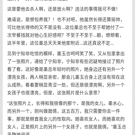
这是要他去杀人啊，还是放火啊？违法的事情我可不做！
难道说，是想包养我？！也不对吧，他虽然长得还算挺帅，
可比他长得帅的又不是没有...这位墨总也不至于帮她付了一
次早餐钱就对他心生好感吧？不至于不至于...额，想想看，
这半年里，这位墨总天天来他家附近...这还真说不定...
见到宁知非吃惊的模样，墨玉合呵呵笑了笑，又从包里拿出
了一张照片，递给了宁知非，宁知非有些迟疑地接过了照片
看了看，这好像是墨总年轻时的照片，她身边还有另外一个
漂亮女孩，两人稍显亲密，那会儿墨玉合身上还没有现在这
么成熟，看着要稍显青涩一些，但还是很漂亮啊，另外一个
女孩子也很漂亮，但是，这张照片是什么意思？
“这张照片上，长得和我很像的那个，是我的女儿，墨水心，
而另外一个，则叫做聂倩，这五百万，我只需要你去一件
事，那就是掰直我女儿的性取向。她喜欢女人，而她喜欢的
女人，正是照片上的另外一个女孩子，也就是聂倩。”墨玉合
平静地说道。