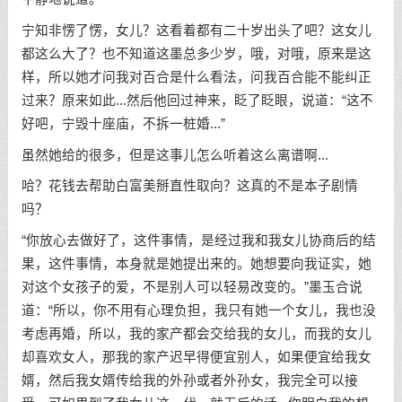
宁知非愣了愣，女儿？这看着都有二十岁出头了吧？这女儿
都这么大了？也不知道这墨总多少岁，哦，对哦，原来是这
样，所以她才问我对百合是什么看法，问我百合能不能纠正
过来？原来如此...然后他回过神来，眨了眨眼，说道：“这不
好吧，宁毁十座庙，不拆一桩婚...”
虽然她给的很多，但是这事儿怎么听着这么离谱啊...
哈？花钱去帮助白富美掰直性取向？这真的不是本子剧情
吗？
“你放心去做好了，这件事情，是经过我和我女儿协商后的结
果，这件事情，本身就是她提出来的。她想要向我证实，她
对这个女孩子的爱，不是别人可以轻易改变的。”墨玉合说
道：“所以，你不用有心理负担，我只有她一个女儿，我也没
考虑再婚，所以，我的家产都会交给我的女儿，而我的女儿
却喜欢女人，那我的家产迟早得便宜别人，如果便宜给我女
婿，然后我女婿传给我的外孙或者外孙女，我完全可以接