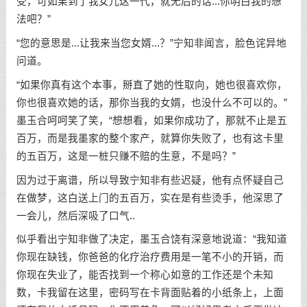
受，可如果到了我女儿这一代，就无后的话...你明白我的想
法吧？”
“您的意思是...让我来当您女婿...？”宁知非闻言，脸色诧异地
问道。
“如果你真有这个本事，掰直了她的性取向，她也很喜欢你，
你也很喜欢她的话，那你当我的女婿，也没什么不可以的。”
墨玉合呵呵笑了笑，“想想看，如果你成功了，那就不止是五
百万，而是我墨家的整个家产，就算你失败了，也有这卡里
的五百万，这是一桩只赚不赔的生意，不是吗？”
因为过于离谱，所以导致宁知非有些迟疑，他有点怀疑自己
在做梦，这白送上门的五百万，实在是有些烫手，他深思了
一会儿，然后深吸了口气..
似乎看出宁知非做了决定，墨玉合饶有深意地说道：“我知道
你现在缺钱，你爸爸的化疗治疗费用是一笔不小的开销，而
你现在失业了，能否找到一个称心如意的工作还是个未知
数，卡我留在这里，密码写在卡背面贴着的小纸条上，上面