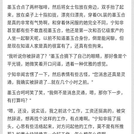
墨玉合点了两杯咖啡，然后将女士包放在旁边，双手抬了起
来，放在桌子上十指扣拢，漂亮归漂亮，穿着OL装的墨玉合
是真的非常有气势啊，和穿着休闲服的她完全不同，宁知非
甚至都有些不敢直视墨玉合，他还是第一次和百亿级家产的
人坐一起聊天呢，以前不知道墨玉合身份，倒是能闲聊，但
是现在知道人家是真的很富有了，还真有些拘束。
“我听说你被辞退了？”墨玉合摘下了自己的眼睛，那好像是个
平光镜，她微笑着开口问道，透着一种优雅的感觉。
宁知非闻言愣了一下，然后表情有些古怪，“您消息还真是灵
通，我确实被辞退了...就在几个小时之前。”
墨玉合呵呵笑了笑，“我倒不是消息灵通，嗯，那你下一步，
有打算吗？”
“嗯，还没，说实话，我之前这个工作，工资还挺高的，被突
然辞退，想再找个这样的工作，有点难啊。”宁知非摇了摇
头，心思有些活络起来，对方问起他的工作，莫不是有所推