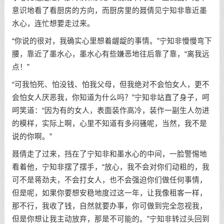
意识地看了看厨房的方向，而厨房里的聂倩见宁知非靠近墨
水心，连忙想要走过来。
“你说的很对，我确实心里想着龌龊的事情。”宁知非慢慢弯下
腰，靠近了墨水心，墨水心有些嫌恶地往后靠了靠，“离我远
点！”
“可我怕死、怕没钱、怕我父母，但我绝对不会怕女人，更不
会怕女人厌恶我，你知道为什么吗？”宁知非站直了身子，呵
呵笑道：“因为有的女人，表面装作高冷，装作一副生人勿进
的模样，实际上啊，心里不知道有多闷骚呢，当然，我不是
说的你啊。”
聂倩走了过来，挡在了宁知非和墨水心的中间，一脸警惕地
看着他，宁知非摆了摆手，“放心，我不会对你们动粗的，我
可不是蒋劲夫，不会打女人，也不会强迫你们做任何事情，
但是呢，如果你要想安稳地度过这一年，让我像租客一样，
那不行，我收了钱，自然就要办事，你可做到完全忽视我，
但是你想让我主动放弃，那是不可能的。”宁知非转过头回到