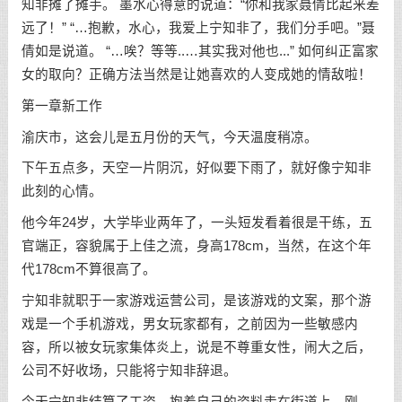
知非摊了摊手。 墨水心得意的说道：“你和我家聂倩比起来差
远了！” “…抱歉，水心，我爱上宁知非了，我们分手吧。”聂
倩如是说道。 “…唉？等等..…其实我对他也...” 如何纠正富家
女的取向？正确方法当然是让她喜欢的人变成她的情敌啦！
第一章新工作
渝庆市，这会儿是五月份的天气，今天温度稍凉。
下午五点多，天空一片阴沉，好似要下雨了，就好像宁知非
此刻的心情。
他今年24岁，大学毕业两年了，一头短发看着很是干练，五
官端正，容貌属于上佳之流，身高178cm，当然，在这个年
代178cm不算很高了。
宁知非就职于一家游戏运营公司，是该游戏的文案，那个游
戏是一个手机游戏，男女玩家都有，之前因为一些敏感内
容，所以被女玩家集体炎上，说是不尊重女性，闹大之后，
公司不好收场，只能将宁知非辞退。
今天宁知非结算了工资，抱着自己的资料走在街道上，刚