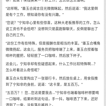
荐？如果十块钱换来一个好工作，怎么想怎么值啊。
“这样啊。”墨玉合闻言目光微微眯起，然后说道：“我这里倒
是有个工作，想知道你有没有兴趣。”
“您说？”宁知非心里有些惊喜，这种大老板推荐的工作，怎么
说工资也不会低吧？没想到只是晨跑聊聊天，反倒是聊出了
自己的工作。
“这份工作有些特殊，但是报酬也是相当的丰富。”墨玉合嘴角
微微扬起，这会儿，服务员把咖啡端了上来，墨玉合捏着咖
啡杯的握把，轻轻抿了一口咖啡，然后放下杯子。
这会儿，宁知非却有些疑惑起来，什么工作比较特殊啊...？
怎么听着这么奇怪呢？
墨玉合从包里掏出了一张银行卡，然后放在桌上，用食指推
到了宁知非的身前，说道：“这卡里，是五百万。”
“五百万？！您...您这是要我去...”宁知非也端着咖啡杯想要喝
一口咖啡，结果听到这句话，手一抖，咖啡洒了下来，还好
洒到了一旁，没有落在裤裆上。