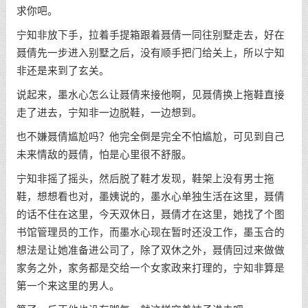
求你吧。
宁知非放下手，拉着手提箱跟着聂倩一同往别墅走去，好在
聂倩先一步进入别墅之后，没有顺手把门给关上，所以宁知
非还是来到了玄关。
说起来，墨水心怎么让聂倩来接他啊，见聂倩换上拖鞋直接
走了进去，宁知非一边脱鞋，一边想到。
也不嫌聂倩尴尬吗？他完全倒是完全不怕尴尬，可见到自己
未来情敌的聂倩，怕是心里很不舒服。
宁知非摇了摇头，然后脱了鞋才发现，鞋架上没有男士拖
鞋，想想看也对，墨姨说的，墨水心单独生活在这里，聂倩
的话不住在这里，今天双休日，聂倩才在这里，她找了个图
书馆管理员的工作，而墨水心现在暂时还没工作，墨玉合的
想法是让她准备进公司了，除了双休之外，聂倩回过来做做
家务之外，家务都是交给一个女家政来打理的，宁知非算是
第一个来这里的男人。