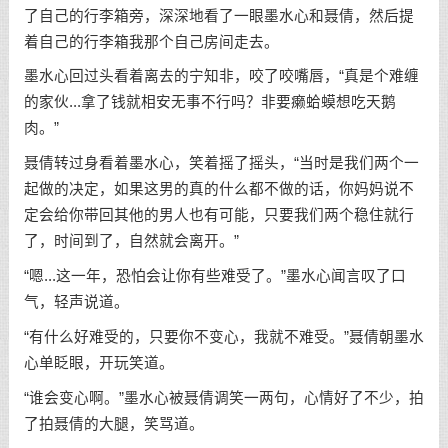
了自己的行李箱旁，深深地看了一眼墨水心和聂倩，然后提
着自己的行李箱我那个自己房间走去。
墨水心回过头看着离去的宁知非，咬了咬嘴唇，“真是个难缠
的家伙...拿了钱就相安无事不行吗？非要癞蛤蟆想吃天鹅
肉。”
聂倩转过身看着墨水心，笑着摇了摇头，“当时是我们两个一
起做的决定，如果这男的真的什么都不做的话，你妈妈说不
定会给你带回其他的男人也有可能，只要我们两个稳住就行
了，时间到了，自然就会离开。”
“嗯...这一年，恐怕会让你有些难受了。”墨水心闻言叹了口
气，轻声说道。
“有什么好难受的，只要你不变心，我就不难受。”聂倩朝墨水
心单眨眼，开玩笑道。
“谁会变心啊。”墨水心被聂倩调笑一两句，心情好了不少，拍
了拍聂倩的大腿，笑骂道。