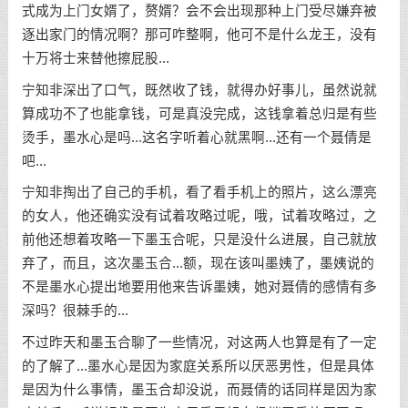
式成为上门女婿了，赘婿？会不会出现那种上门受尽嫌弃被
逐出家门的情况啊？那可咋整啊，他可不是什么龙王，没有
十万将士来替他擦屁股...
宁知非深出了口气，既然收了钱，就得办好事儿，虽然说就
算成功不了也能拿钱，可是真没完成，这钱拿着总归是有些
烫手，墨水心是吗...这名字听着心就黑啊...还有一个聂倩是
吧...
宁知非掏出了自己的手机，看了看手机上的照片，这么漂亮
的女人，他还确实没有试着攻略过呢，哦，试着攻略过，之
前他还想着攻略一下墨玉合呢，只是没什么进展，自己就放
弃了，而且，这次墨玉合...额，现在该叫墨姨了，墨姨说的
不是墨水心提出地要用他来告诉墨姨，她对聂倩的感情有多
深吗？很棘手的...
不过昨天和墨玉合聊了一些情况，对这两人也算是有了一定
的了解了...墨水心是因为家庭关系所以厌恶男性，但是具体
是因为什么事情，墨玉合却没说，而聂倩的话同样是因为家