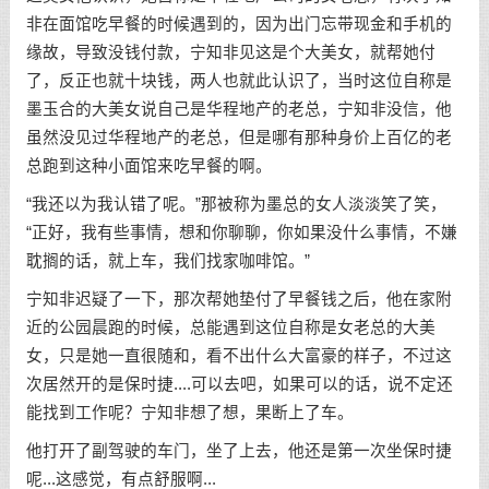
非在面馆吃早餐的时候遇到的，因为出门忘带现金和手机的
缘故，导致没钱付款，宁知非见这是个大美女，就帮她付
了，反正也就十块钱，两人也就此认识了，当时这位自称是
墨玉合的大美女说自己是华程地产的老总，宁知非没信，他
虽然没见过华程地产的老总，但是哪有那种身价上百亿的老
总跑到这种小面馆来吃早餐的啊。
“我还以为我认错了呢。”那被称为墨总的女人淡淡笑了笑，
“正好，我有些事情，想和你聊聊，你如果没什么事情，不嫌
耽搁的话，就上车，我们找家咖啡馆。”
宁知非迟疑了一下，那次帮她垫付了早餐钱之后，他在家附
近的公园晨跑的时候，总能遇到这位自称是女老总的大美
女，只是她一直很随和，看不出什么大富豪的样子，不过这
次居然开的是保时捷....可以去吧，如果可以的话，说不定还
能找到工作呢？宁知非想了想，果断上了车。
他打开了副驾驶的车门，坐了上去，他还是第一次坐保时捷
呢...这感觉，有点舒服啊...