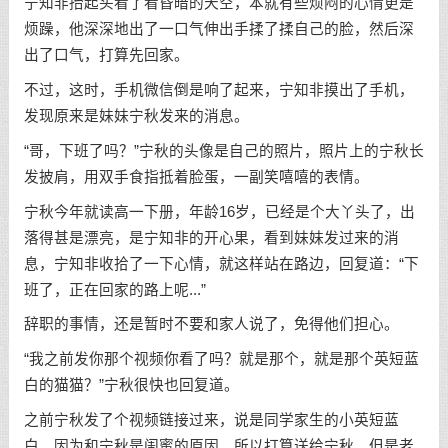
宁知非抬起头看了看昏暗的天空，本就有些烦闷的心情更是
烦躁，他深深地出了一口气伸出手揉了揉自己的脸，然后深
出了口气，打算先回家。
不过，这时，手机微信倒是响了起来，宁知非摸出了手机，
发现原来是妹妹宁秋发来的消息。
“哥，下班了吗？”宁秋的头像是自己的照片，照片上的宁秋长
发披肩，用双手食指抵着脸蛋，一副笑嘻嘻的表情。
宁秋今年就读高一下册，年龄16岁，已经是个大丫头了，出
落得甚是漂亮，是宁知非的开心果，看到妹妹发过来的消
息，宁知非收拾了一下心情，就这样站在路边，回复道：“下
班了，正在回家的路上呢...”
辞职的事情，还是暂时不要和家人说了，免得他们担心。
“我之前发你那个视频你看了吗？就是那个，就是那个英短蓝
白的猫猫？”宁秋很快也回复道。
之前宁秋发了个视频链接过来，说是同学家生的小英短蓝
白，因为和宁秋是闺蜜的原因，所以打算送给宁秋，但是老