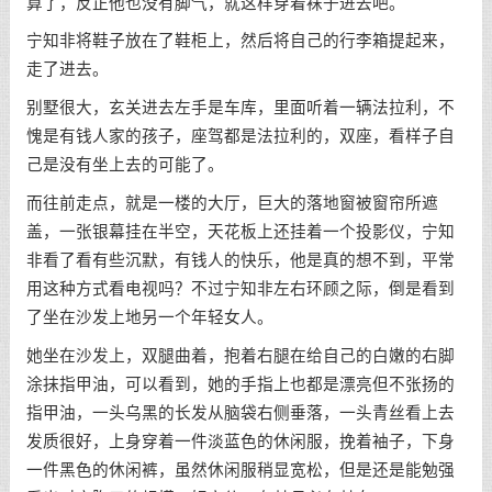
算了，反正他也没有脚气，就这样穿着袜子进去吧。
宁知非将鞋子放在了鞋柜上，然后将自己的行李箱提起来，
走了进去。
别墅很大，玄关进去左手是车库，里面听着一辆法拉利，不
愧是有钱人家的孩子，座驾都是法拉利的，双座，看样子自
己是没有坐上去的可能了。
而往前走点，就是一楼的大厅，巨大的落地窗被窗帘所遮
盖，一张银幕挂在半空，天花板上还挂着一个投影仪，宁知
非看了看有些沉默，有钱人的快乐，他是真的想不到，平常
用这种方式看电视吗？不过宁知非左右环顾之际，倒是看到
了坐在沙发上地另一个年轻女人。
她坐在沙发上，双腿曲着，抱着右腿在给自己的白嫩的右脚
涂抹指甲油，可以看到，她的手指上也都是漂亮但不张扬的
指甲油，一头乌黑的长发从脑袋右侧垂落，一头青丝看上去
发质很好，上身穿着一件淡蓝色的休闲服，挽着袖子，下身
一件黑色的休闲裤，虽然休闲服稍显宽松，但是还是能勉强