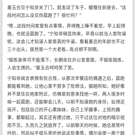
墨玉合见宁知非关了门，就发动了车子，缓慢往前驶去，“这
段时间怎么没见你晨跑了？很忙吗？”
“嗯...这段时间家里有点事情，弄得晚上睡不着觉，早上起得
晚，也就没晨跑了。”宁知非稍显拘束，毕竟以前当人家吹逼
呢，这会儿才知道人家是真的牛逼，看着墨总的年龄也不过
三十出头，居然是一个大老板...有点想不到啊。
“锻炼身体可不能落下，长期坐在办公室里面，不锻炼锻炼，
人会生锈的。”墨玉合呵呵笑了笑。
宁知非闻言表情有些古怪，从那次早餐店的偶遇之后，晨跑
都能看到她，让他心里不禁多了些想法，据她所知，她好像
并不是住在他家附近，仿佛是刻意来找他一样，两人很多时
候一起晨跑，还能聊会儿天，以前不知道她的身份，扯得还
挺开，包括自己的开心果妹妹，自己上学趣事，上班的趣
事，都聊起过，其实还有撩过她，只不过这位对他的暗示视
而不见，久而久之就放弃了，以前聊天的时候，她总是笑吟
吟的，然后似乎很乐意听他说这些事情，偶尔会提一两个颇