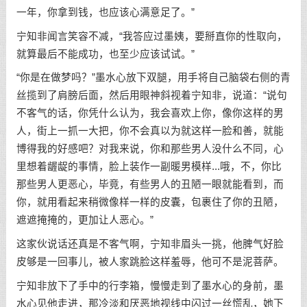
一年，你拿到钱，也应该心满意足了。”
宁知非闻言笑容不减，“我答应过墨姨，要掰直你的性取向，
就算最后不能成功，也至少应该试试。”
“你是在做梦吗？”墨水心放下双腿，用手将自己脑袋右侧的青
丝揽到了肩膀后面，然后用眼神斜视着宁知非，说道：“说句
不客气的话，你凭什么认为，我会喜欢上你，像你这样的男
人，街上一抓一大把，你不会真以为就这样一脸和善，就能
博得我的好感吧？对我来说，你和那些男人没什么不同，心
里想着龌龊的事情，脸上装作一副暖男模样...哦，不，你比
那些男人更恶心，毕竟，有些男人的丑陋一眼就能看到，而
你，就用看起来稍微像样一样的皮囊，包裹住了你的丑陋，
遮遮掩掩的，更加让人恶心。”
这家伙说话还真是不客气啊，宁知非眉头一挑，他脾气好脸
皮够是一回事儿，被人家跳脸这样羞辱，他可不是泥菩萨。
宁知非放下了手中的行李箱，慢慢走到了墨水心的身前，墨
水心见他走进，那冷淡和厌恶地视线中闪过一丝慌乱，她下