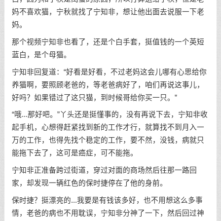
妈不喜欢猫，宁秋就找了宁知非，想让他出面去说服一下老
妈。
那个视频宁知非也看了，还是个白手套，挺值钱的一个英短
蓝白，是个母猫。
宁知非回复道：“好看是好看，不过老妈这会儿哪有心思给你
养猫啊，要照顾老爸的，等老爸病好了，咱们再说这事儿，
好吗？如果错过了这只猫，到时候哥给你买一只。”
“哦...那好吧。”丫头还是挺懂事的，没有再说下去，宁知非收
起手机，心想得赶紧找到新的工作才行，就算找不到月入一
万的工作，也得先找个稳定的工作，要不然，没钱，病就只
能拖下去了，这可是癌症，可不能拖。
宁知非正准备跨过街道，穿过对面的商场然后往那一路回
家，却发现一辆红色的保时捷停在了他的身前。
保时捷？挺漂亮的...我要是有钱该多好，也不用想这么多事
情，老爸的病也不用耽误，宁知非分神了一下，然后回过神