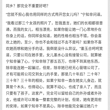
同乡？那完全不重要好吧？
“您就不担心我也用同样的方式甩开您女儿吗？”宁知非问道。
“我看过那三个女孩的照片了，恕我直言，她们的长相都很普
通，而我的女儿，相当漂亮，如果你能让她一门心思地扑在
你身上的话，你同样会知道，她的性格也相当不错，你会喜
欢上她的，至少，你也不会和钱过不去不是吗？如果你不喜
欢她而想和她分手的话，我倒是没什么异议。”墨玉合呵呵笑
道，只要公司在她手里，女儿墨水心没有接管公司，就算被
宁知非骗了心，宁知非除了那五百万，也得不到其他东西，
除非能连她一起骗过，但是，除非她已经无心管辖公司了，
才有可能将公司交到女儿的手里，那是几十年后？二十年？
三十年？三十年的相处，如果宁知非一直在她女儿身边，就
算是个木头，也得动心，就算不动心，也成了亲人了，而且
只要有了孩子，这家产，完全可以留给自己的外孙或者外孙
女，他或许可以筹备一整套完整的计划，但是，她有更周密
的安排，如果宁知非不是真心，除非他能完全骗过她几十