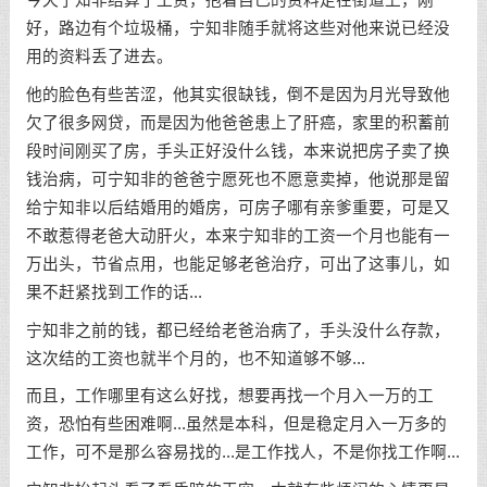
好，路边有个垃圾桶，宁知非随手就将这些对他来说已经没
用的资料丢了进去。
他的脸色有些苦涩，他其实很缺钱，倒不是因为月光导致他
欠了很多网贷，而是因为他爸爸患上了肝癌，家里的积蓄前
段时间刚买了房，手头正好没什么钱，本来说把房子卖了换
钱治病，可宁知非的爸爸宁愿死也不愿意卖掉，他说那是留
给宁知非以后结婚用的婚房，可房子哪有亲爹重要，可是又
不敢惹得老爸大动肝火，本来宁知非的工资一个月也能有一
万出头，节省点用，也能足够老爸治疗，可出了这事儿，如
果不赶紧找到工作的话...
宁知非之前的钱，都已经给老爸治病了，手头没什么存款，
这次结的工资也就半个月的，也不知道够不够...
而且，工作哪里有这么好找，想要再找一个月入一万的工
资，恐怕有些困难啊...虽然是本科，但是稳定月入一万多的
工作，可不是那么容易找的...是工作找人，不是你找工作啊...