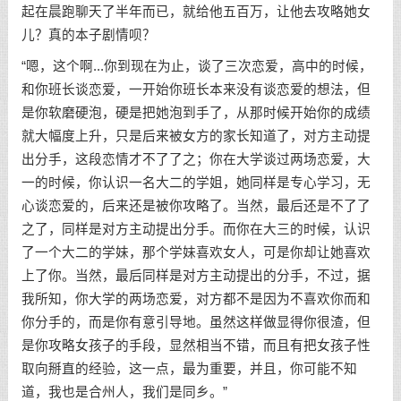
起在晨跑聊天了半年而已，就给他五百万，让他去攻略她女
儿？真的本子剧情呗？
“嗯，这个啊...你到现在为止，谈了三次恋爱，高中的时候，
和你班长谈恋爱，一开始你班长本来没有谈恋爱的想法，但
是你软磨硬泡，硬是把她泡到手了，从那时候开始你的成绩
就大幅度上升，只是后来被女方的家长知道了，对方主动提
出分手，这段恋情才不了了之；你在大学谈过两场恋爱，大
一的时候，你认识一名大二的学姐，她同样是专心学习，无
心谈恋爱的，后来还是被你攻略了。当然，最后还是不了了
之了，同样是对方主动提出分手。而你在大三的时候，认识
了一个大二的学妹，那个学妹喜欢女人，可是你却让她喜欢
上了你。当然，最后同样是对方主动提出的分手，不过，据
我所知，你大学的两场恋爱，对方都不是因为不喜欢你而和
你分手的，而是你有意引导地。虽然这样做显得你很渣，但
是你攻略女孩子的手段，显然相当不错，而且有把女孩子性
取向掰直的经验，这一点，最为重要，并且，你可能不知
道，我也是合州人，我们是同乡。”