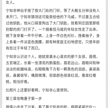
女人。
宁知非伸出手按了按大门处的门铃，等了大概五分钟没有人
来开门，宁知非猜测这可能是给他的下马威，不过墨玉合给
过他钥匙，他从口袋里掏出了大门钥匙，就看到庄园里那栋
别墅的房门打开了，一个捆着低马尾的年轻女性走了出来，
她下身穿着一件牛仔裤，上身一件白色衬衫，挽着袖子，身
上系着一件淡蓝色围腰，颇有种家庭主妇地感觉，只是年龄
有些过于年轻了而已。
宁知非认识这个人，她就是墨水心喜欢的那个女孩，聂倩，
五官端正，长着一张漂亮的鹅蛋脸，眉若远山，眉眼间有种
淡淡的妩媚味道，右眼眼角下方有一颗黑色的泪痣，鼻梁高
挺，鼻翼很窄，嘴唇微薄，但是颜色很是红润，像是红樱
桃，相当好看。
比照片上还要好看啊，宁知非心里想到。
第三章攻略妻子第一步
聂倩小步走了过来，看了看宁知非的脸，细眉紧紧拧在一