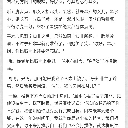
看出对方胸口的规模，好家伙，有其母必有其女。
听到脚步声，那女人抬起头，果然，就是墨姨的女儿，墨水
心，她长着一张瓜子脸，还是一双丹凤眼，皮肤白皙细腻，
长得漂亮十分，继承了墨姨地绝大部分优点啊。
墨水心见到宁知非之后，果然如同宁知非所想，一脸地冷
淡，不过宁知非早就有准备了，朝她笑了笑，“你好，墨小
姐，你比照片上还要漂亮呢。”
“哦，你倒是比照片上要丑。”墨水心闻言，轻描淡写地接话
道。
“呵呵，是吗，那可能是我这个人太上镜了。”宁知非耸了耸
肩，然后微笑着问道：“请问，我的房间在哪儿？”
“一楼，楼梯下方靠右的那个房间。”墨水心看了看宁知非，见
他没有生气，眯了眯眼，然后继续说道：“我知道我妈给了你
不少钱，我也知道你就算没有完成目标，同样能拿到这个
钱，在这一年的时间里，我就当你是这个家的租客，我们相
安无事，你不来打搅我们，我们也不会打搅你，就这样度过