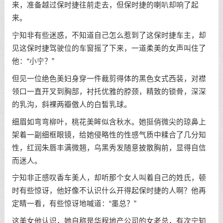
来，准备越过保时捷往前走去，但保时捷的喇叭却响了起
来。
宁知非有些迷惑，不知道自己怎么惹到了这保时捷车主，却
见这保时捷驾驶位的车窗摇了下来，一道柔美的女声叫住了
他：“小宁？”
但见一位绝色美妇身穿一件裁剪得体的黑色女式西装，对襟
领口一直开叉到胸部，衬托优雅的脖颈，精致的锁骨，深深
的乳沟，斜裸两瓣傲人的白皙乳球。
细眉如弯弯柳叶，桃花美眸似含秋水。她挺俏微尖的琼鼻上
架着一副细框眼镜，给她侵略性的性感气质中糅合了几分知
性，红润朱唇丰满微翘，乌黑秀发随意披散胸前，显得自信
而迷人。
宁知非正感叹香车美人，却听那个女人叫着自己的姓氏，顿
时有些惊讶，他好像不认识什么开得起保时捷的人啊？他再
定睛一看，有些惊讶地喊道：“墨总？”
这美女他认识，她自称是华程地产公司的女老总，有次宁知