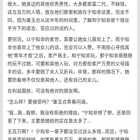
很大，她身边的其他优秀男性，大多都是富二代，不缺钱，
这五百万的人情，放在他们那里和放在宁知非这里，完全不
同，因为墨玉合从这半年的时间里，了解到宁知非是个很在
乎许下的诺言、答应过的话的人。
更何况，以宁知非的家世，真要让她女儿喜欢上了，而宁知
非也喜欢上了他女儿的话，完全可以入赘，不用担心寻找其
他“青年才俊”之后，家产易主，和宁知非玩，那宁知非是稳稳
的玩不过她，可要和其他人玩，对方那些家产万贯的父母插
手的话，多半要赔了夫人又折兵，毕竟，那样的情况下，她
要防备地不仅仅是其他人，还有自己的女儿。
在利益面前，可没有绝对的朋友啊。
“怎么样？要接受吗？”墨玉合笑着问道。
“我...我...我想，我没有拒绝的理由。”宁知非想了想，还是同
意了下来，主要是她给的实在是太多了...
五百万啊？！宁知非一辈子都没见过这么多钱...而且，宁知
非是真的缺钱，如果有着五百万，老爸的病，那就能够稳稳