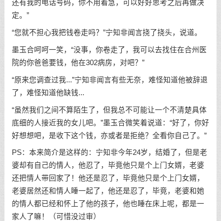
还有我的电话号码，你不用着急，可以好好思考之后再做决
定。”
“您就不担心我把钱卷走吗？”宁知非闻言挠了挠头，说道。
墨玉合呵呵一笑，“没事，你卷走了，我可以去找住在合州医
院的你爸爸要钱，他在302病房，对吧？”
“原来您调查过我...”宁知非闻言有些无奈，难怪知道他被辞退
了，难怪知道他缺钱...
“虽然我们之间不算陌生了，但我总不可能让一个不清楚具体
底细的人接近我的女儿吧。”墨玉合微笑着说道：“好了，你好
好想想吧，是收下这个钱，亦或者是拒绝？全看你自己了。”
PS：本来简介是这样的：宁知非今年24岁，结婚了，但是老
婆却有自己的情人，他忍了，毕竟他只是个上门女婿，老婆
还把情人带回家了！他还是忍了，毕竟他只是个上门女婿，
老婆居然还和情人睡一起了，他还是忍了，毕竟，老婆和她
的情人都已经和怀上了他的孩子，他也睡在床上呢，都是一
家人了嘛！（可惜没过审）