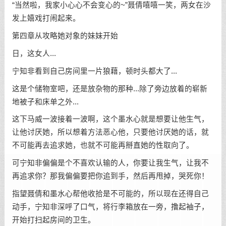
“当然啦，我家小心心不会变心的~”聂倩嘻嘻一笑，两女在沙
发上嬉戏打闹起来。
第四章从攻略她对象的妹妹开始
日，这女人...
宁知非看到自己房间里一片狼藉，顿时头都大了...
这是个储物室吧，还是放杂物的那种...除了旁边放着的崭新
地被子和床单之外...
这下马威一波接着一波啊，这个墨水心就是想要让他生气，
让他讨厌她，所以想着方法恶心他，只要他讨厌她的话，就
不可能再去追求她，也就不可能再掰直她的性取向了。
可宁知非偏偏是个不喜欢认输的人，你要让我生气，让我不
再追求你？那我偏偏要把你追到手，然后再甩掉，哭死你！
指望聂倩和墨水心帮他收拾是不可能的，所以现在还得自己
动手，宁知非深呼了口气，将行李箱放在一旁，撸起袖子，
开始打扫起房间的卫生。