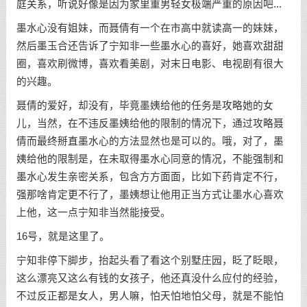
庭关系，听说好像是因为家里重男轻女极端严重的原因吧...
墨水心没有姐妹，而聂倩有一个在市高中就读高一的妹妹，
然后墨玉合还告诉了宁知非一些墨水心的喜好，她喜欢甜甜
圈，喜欢刷微博，喜欢看美剧，对末日电影、电视剧有很大
的兴趣。
聂倩的爱好，却没有，毕竟墨姨给他的任务是攻略她的女
儿，当然，在不违反墨姨给他的限制的情况下，通过攻略聂
倩而最终掰直墨水心的方法显然也是可以的。哦，对了，墨
姨给他的限制是，在未取得墨水心同意的情况，不能强制和
墨水心发生亲密关系，包含方方面面，比如下药肯定不行，
强那啥肯定更不行了，墨姨想让他用正当方式让墨水心喜欢
上他，这一点宁知非当然能接受。
16号，就是这里了。
宁知非停下脚步，抬起头看了看这个别墅庄园，眨了眨眼，
这么漂亮又这么有钱的女孩子，他还真没什么应付的经验，
不过反正都是女人，男人嘛，怕天怕地怕父母，就是不能怕